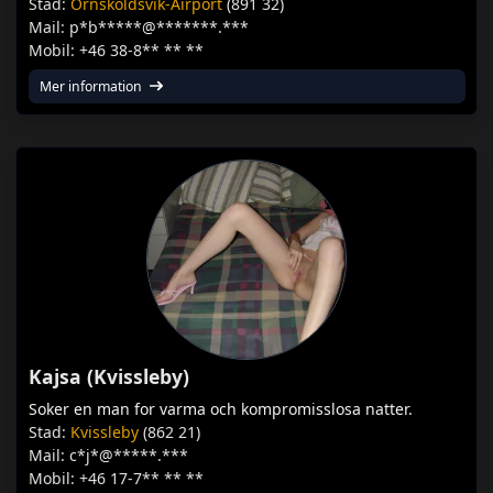
Stad:
Örnsköldsvik-Airport
(891 32)
Mail: p*b*****@*******.***
Mobil: +46 38-8** ** **
Mer information
Kajsa (Kvissleby)
Soker en man for varma och kompromisslosa natter.
Stad:
Kvissleby
(862 21)
Mail: c*j*@*****.***
Mobil: +46 17-7** ** **