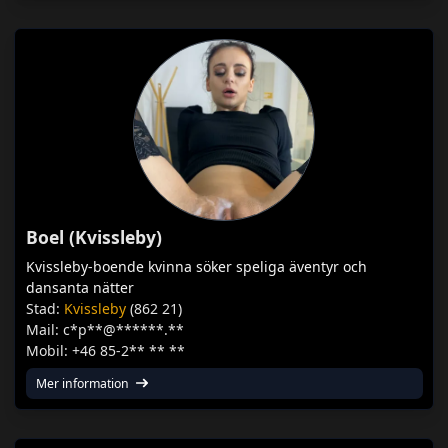
Boel (Kvissleby)
Kvissleby-boende kvinna söker speliga äventyr och
dansanta nätter
Stad:
Kvissleby
(862 21)
Mail: c*p**@******.**
Mobil: +46 85-2** ** **
Mer information