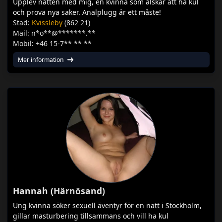
Upplev natten med mig, en kvinna som älskar att ha kul
och prova nya saker. Analplugg är ett måste!
Stad:
Kvissleby
(862 21)
Mail: n*o**@*******.**
Mobil: +46 15-7** ** **
Mer information
Hannah (Härnösand)
Ung kvinna söker sexuell äventyr för en natt i Stockholm,
gillar masturbering tillsammans och vill ha kul