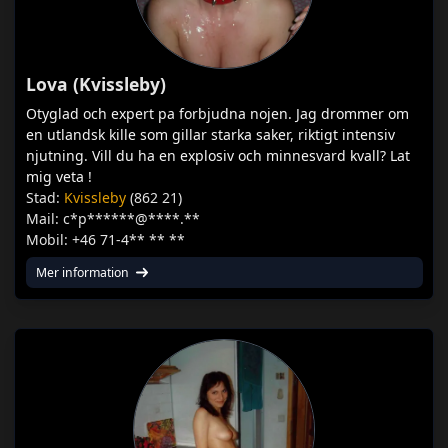
Lova (Kvissleby)
Otyglad och expert pa forbjudna nojen. Jag drommer om
en utlandsk kille som gillar starka saker, riktigt intensiv
njutning. Vill du ha en explosiv och minnesvard kvall? Lat
mig veta !
Stad:
Kvissleby
(862 21)
Mail: c*p******@****.**
Mobil: +46 71-4** ** **
Mer information