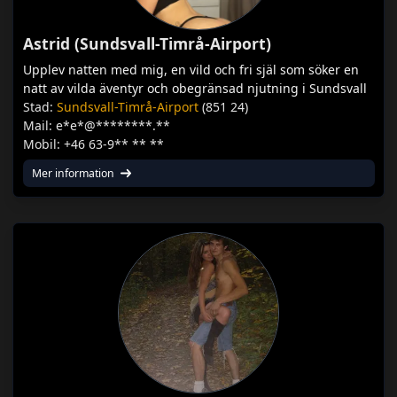
Astrid (Sundsvall-Timrå-Airport)
Upplev natten med mig, en vild och fri själ som söker en
natt av vilda äventyr och obegränsad njutning i Sundsvall
Stad:
Sundsvall-Timrå-Airport
(851 24)
Mail: e*e*@********.**
Mobil: +46 63-9** ** **
Mer information