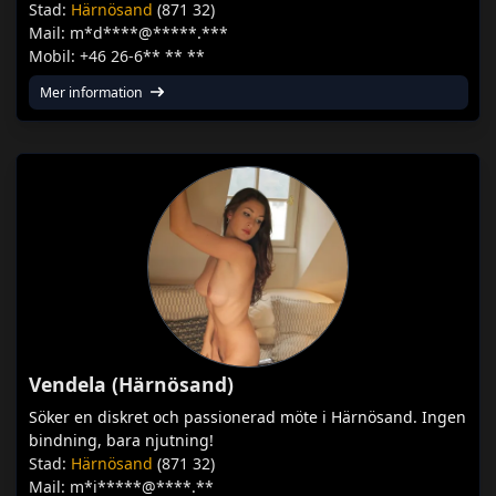
Stad:
Härnösand
(871 32)
Mail: m*d****@*****.***
Mobil: +46 26-6** ** **
Mer information
Vendela (Härnösand)
Söker en diskret och passionerad möte i Härnösand. Ingen
bindning, bara njutning!
Stad:
Härnösand
(871 32)
Mail: m*i*****@****.**