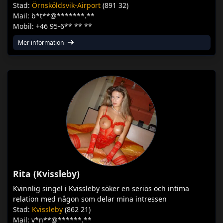
Stad:
Örnsköldsvik-Airport
(891 32)
Mail: b*t**@*******.**
Mobil: +46 95-6** ** **
Mer information
Rita (Kvissleby)
Kvinnlig singel i Kvissleby söker en seriös och intima
relation med någon som delar mina intressen
Stad:
Kvissleby
(862 21)
Mail: v*n**@******.**