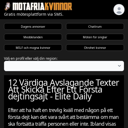
Gratis mötesplattform via SMS.
Dagens annonser
Chattrum
Meddelanden
Möten för singlar
MILF och mogna kvinnor
Otrohet kvinnor
Välj en profil eller välj din region:
12 Värdiga Avslagande Texter
Att Skicka Efter Ett Första
dejtingsajt - Elite Daily
Efter att ha haft en trevlig kväll med någon på ett
första dejt kan det vara svårt att bestämma om man
ska fortsätta träffa personen eller inte. Ibland visas