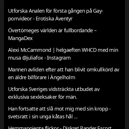
Utforska Analen för första gången på Gay-
porrvideor - Erotiska Äventyr
Övertömeges världen är fullbordande –
MangaDex
Alexi McCammond | helgaeften WHCD med min
musa @juliafox - Instagram
Mannen avliden efter att han blivit omkullkörd av
en äldre bilförare i Ängelholm
Utforska Sveriges vidsträckta utbudet av
exklusiva sexleksaker för män.
Han fortsatte att slå mot mig med sin kropp -
svetsratt i sin unga kåtas hål ...
Hemmapojenta flickor - Diskret Pander Escort