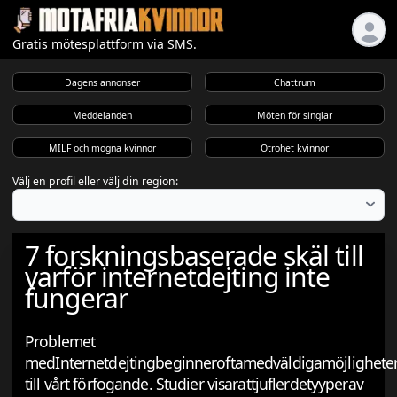
Gratis mötesplattform via SMS.
Dagens annonser
Chattrum
Meddelanden
Möten för singlar
MILF och mogna kvinnor
Otrohet kvinnor
Välj en profil eller välj din region:
7 forskningsbaserade skäl till
varför internetdejting inte
fungerar
Problemet
medInternetdejtingbeginneroftamedväldigamöjlighete
till vårt förfogande. Studier visarattjuflerdetyyperav