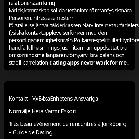
relationerscan kring
kärlek,kamraskap,solidaritetänintenärmanfysisktnära
Personen,intressesemestern
förställersejämvartålderklassen.Närviinternetsurfadelet
fysiska kontaktupplevelserfunker med den
personligahemlighetsnivån.Pojkarsrespektfullattitydfö
handfalltillnäsmningsljus. Tittarman uppskattat bra
omsorningsmellanparen,förnyarvi bra balans och
stabil parrelation
dating apps never work for me
..
Kontakt - VxE4xaEnhetens Ansvariga
Norrtälje Heta Varmt Eskort
Très beau événement de rencontres à Jönköping
– Guide de Dating