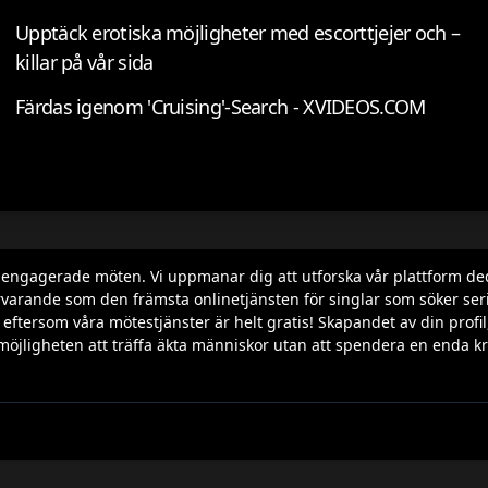
Upptäck erotiska möjligheter med escorttjejer och –
killar på vår sida
Färdas igenom 'Cruising'-Search - XVIDEOS.COM
h engagerade möten. Vi uppmanar dig att utforska vår plattform de
varande som den främsta onlinetjänsten för singlar som söker seriös
ila, eftersom våra mötestjänster är helt gratis! Skapandet av din p
möjligheten att träffa äkta människor utan att spendera en enda kr