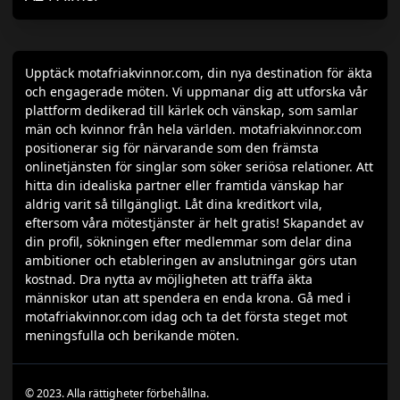
Upptäck motafriakvinnor.com, din nya destination för äkta
och engagerade möten. Vi uppmanar dig att utforska vår
plattform dedikerad till kärlek och vänskap, som samlar
män och kvinnor från hela världen. motafriakvinnor.com
positionerar sig för närvarande som den främsta
onlinetjänsten för singlar som söker seriösa relationer. Att
hitta din idealiska partner eller framtida vänskap har
aldrig varit så tillgängligt. Låt dina kreditkort vila,
eftersom våra mötestjänster är helt gratis! Skapandet av
din profil, sökningen efter medlemmar som delar dina
ambitioner och etableringen av anslutningar görs utan
kostnad. Dra nytta av möjligheten att träffa äkta
människor utan att spendera en enda krona. Gå med i
motafriakvinnor.com idag och ta det första steget mot
meningsfulla och berikande möten.
© 2023. Alla rättigheter förbehållna.