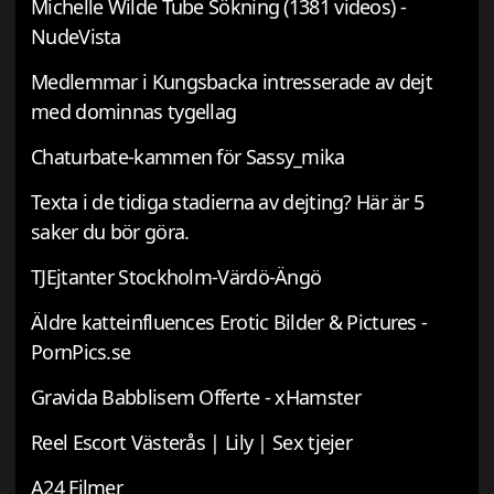
Michelle Wilde Tube Sökning (1381 videos) -
NudeVista
Medlemmar i Kungsbacka intresserade av dejt
med dominnas tygellag
Chaturbate-kammen för Sassy_mika
Texta i de tidiga stadierna av dejting? Här är 5
saker du bör göra.
TJEjtanter Stockholm-Värdö-Ängö
Äldre katteinfluences Erotic Bilder & Pictures -
PornPics.se
Gravida Babblisem Offerte - xHamster
Reel Escort Västerås | Lily | Sex tjejer
A24 Filmer