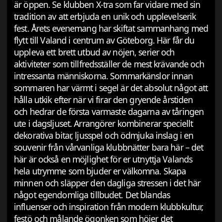
är öppen. Se klubben X-tra som far vidare med sin
tradition av att erbjuda en unik och upplevelserik
fest. Årets evenemang har skiftat sammanhang med
flytt till Valand i centrum av Göteborg. Här får du
uppleva ett brett utbud av nöjen, serier och
aktiviteter som tillfredsställer de mest krävande och
intressanta människorna. Sommarkänslor innan
sommaren har värmt i segel är det absolut något att
hålla utkik efter när vi firar den gryende årstiden
och hedrar de första varmaste dagarna av tåringen
ute i dagsljuset. Arrangörer kombinerar speciellt
dekorativa bitar, ljusspel och ödmjuka inslag i en
souvenir från vårvanliga klubbnätter bara här – det
här är också en möjlighet för er utnyttja Valands
hela utrymme som bjuder er välkomna. Skapa
minnen och släpper den dagliga stressen i det här
något egendomliga tillbudet. Det blandas
influenser och inspiration från modern klubbkultur,
festö och målande ögonken som höjer det