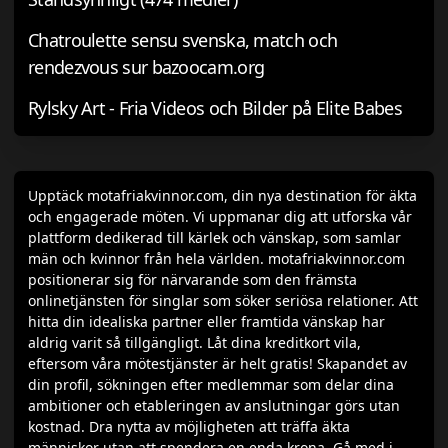
Chatroulette sensu svenska, match och
rendezvous sur bazoocam.org
Rylsky Art - Fria Videos och Bilder på Elite Babes
Upptäck motafriakvinnor.com, din nya destination för äkta
och engagerade möten. Vi uppmanar dig att utforska vår
plattform dedikerad till kärlek och vänskap, som samlar
män och kvinnor från hela världen. motafriakvinnor.com
positionerar sig för närvarande som den främsta
onlinetjänsten för singlar som söker seriösa relationer. Att
hitta din idealiska partner eller framtida vänskap har
aldrig varit så tillgängligt. Låt dina kreditkort vila,
eftersom våra mötestjänster är helt gratis! Skapandet av
din profil, sökningen efter medlemmar som delar dina
ambitioner och etableringen av anslutningar görs utan
kostnad. Dra nytta av möjligheten att träffa äkta
människor utan att spendera en enda krona. Gå med i