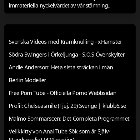
immateriella nyckelvärdet av vår stämning..
Svenska Videos med Kramknulling - xHamster
Södra Swingers i Örkeljunga - S.O.S Övenskylter
Andie Anderson: Heta sista sträckan i män
Berlin Modeller
Free Porn Tube - Officiella Porno Webbsidan
Profil: Chelseasmile (Tjej, 29) Sverige | klubb6.se
Malmö Sommarscen: Det Completa Programmet
Velikkitty von Anal Tube Sök som är Själv-
Standsynnligt (474 medier)