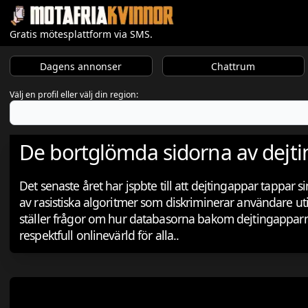
Gratis mötesplattform via SMS.
Dagens annonser
Chattrum
Välj en profil eller välj din region:
De bortglömda sidorna av dejt
Det senaste året har jspbte till att dejtingappar tappa
av rasistiska algoritmer som diskriminerar användare ut
ställer frågor om hur databasorna bakom dejtingapparn
respektfull onlinevärld för alla..