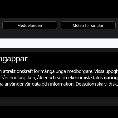
Meddelanden
Möten för singlar
ingappar
r sin attraktionskraft för många unga medborgare. Vissa upp
ifrån hudfärg, kön, ålder och socio-ekonomisk status
dating
a använder vår data och information. Dessutom ska vi dis