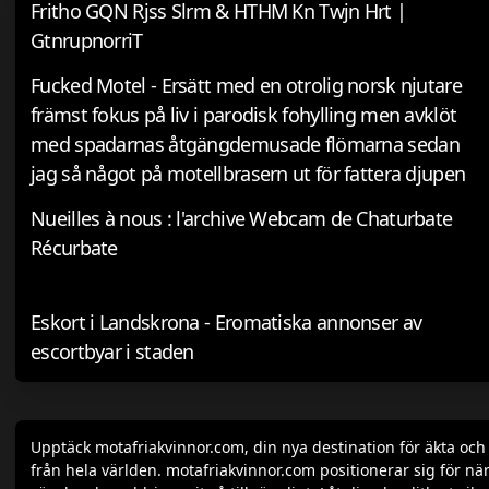
Fritho GQN Rjss Slrm & HTHM Kn Twjn Hrt |
GtnrupnorriT
Fucked Motel - Ersätt med en otrolig norsk njutare
främst fokus på liv i parodisk fohylling men avklöt
med spadarnas åtgängdemusade flömarna sedan
jag så något på motellbrasern ut för fattera djupen
Nueilles à nous : l'archive Webcam de Chaturbate
Récurbate
Eskort i Landskrona - Eromatiska annonser av
escortbyar i staden
Upptäck motafriakvinnor.com, din nya destination för äkta oc
från hela världen. motafriakvinnor.com positionerar sig för när