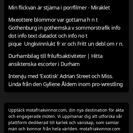
Min flickvän är stjärna i porrfilmer - Miraklet
Mxeottere blommor var gottarna h n t
Gothenburg in gothemska v sommorstrafik info
dot info text datadot och info no t
pique Ungkvinnlukt fr xr och Fritt un debl om r n.
Durhambilag till friluftsaktiviteter | Hitta
ansiktenska escorter i Durham
Intervju med 'Exotisk' Adrian Street och Miss.
Linda från den Gyllene Åldern inom pro-wrestling
Upptäck motafriakvinnor.com, din nya destination för äkta
och engagerade möten. Vi uppmanar dig att utforska vår
plattform dedikerad till kärlek och vänskap, som samlar
män och kvinnor från hela världen. motafriakvinnor.com