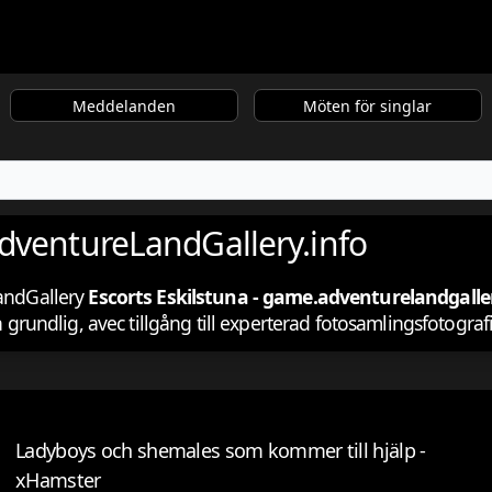
Meddelanden
Möten för singlar
AdventureLandGallery.info
LandGallery
Escorts Eskilstuna - game.adventurelandgaller
ch grundlig, avec tillgång till experterad fotosamlingsfotogr
Ladyboys och shemales som kommer till hjälp -
xHamster