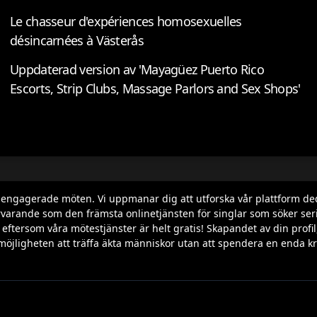
Le chasseur d'expériences homosexuelles
désincarnées à Västerås
Uppdaterad version av 'Mayagüez Puerto Rico
Escorts, Strip Clubs, Massage Parlors and Sex Shops'
h engagerade möten. Vi uppmanar dig att utforska vår plattform de
varande som den främsta onlinetjänsten för singlar som söker seriös
ila, eftersom våra mötestjänster är helt gratis! Skapandet av din p
möjligheten att träffa äkta människor utan att spendera en enda kr