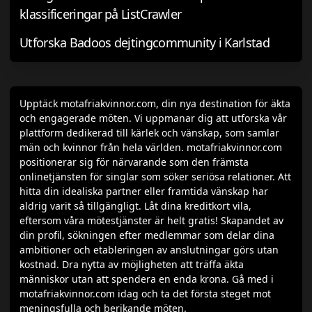
klassificeringar på ListCrawler
Utforska Badoos dejtingcommunity i Karlstad
Upptäck motafriakvinnor.com, din nya destination för äkta
och engagerade möten. Vi uppmanar dig att utforska vår
plattform dedikerad till kärlek och vänskap, som samlar
män och kvinnor från hela världen. motafriakvinnor.com
positionerar sig för närvarande som den främsta
onlinetjänsten för singlar som söker seriösa relationer. Att
hitta din idealiska partner eller framtida vänskap har
aldrig varit så tillgängligt. Låt dina kreditkort vila,
eftersom våra mötestjänster är helt gratis! Skapandet av
din profil, sökningen efter medlemmar som delar dina
ambitioner och etableringen av anslutningar görs utan
kostnad. Dra nytta av möjligheten att träffa äkta
människor utan att spendera en enda krona. Gå med i
motafriakvinnor.com idag och ta det första steget mot
meningsfulla och berikande möten.