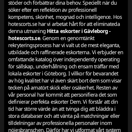
stöder och förbättrar dina behov. Speciellt när du
söker efter en reflektion av professionell
kompetens, skönhet, mognad och intelligence. Hos
hotescorts.se har vi arbetat hårt för att eliminateda
denna utmaning
Hitta eskorter i Gävleborg -
hotescorts.se
. Genom en genomtänkt
rekryteringsprocess har vi valt ut de mest eleganta,
utbildade och raffinerade eskorterna. Vi erbjuder en
omfattande katalog över independently operating
för sällskap, underhållning och ensam träffar med
lokala eskorter i Göteborg. I villkor för bevarandet
av hög kvalitet har vi även skärt bort dem som visar
tecken på amatört skick eller osäkerhet. Resten av
vår personal har kommit att personifiera det som
definierar perfekta eskorter Dem. Vi förstår att din
tid har större värde än att tvinga dig att bläddra i
stora databaser och att vänta på matchningar eller
tilldelningar av professionella personaler inom
nöjesbranschen. Därför har vi utformat vårt system