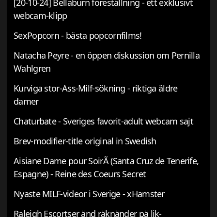
[20-10-24] Bellaburn föreställning - ett exklusivt
webcam-klipp
SexPopcorn - bästa popcornfilms!
Natacha Peyre - en öppen diskussion om Pernilla
Wahlgren
Kurviga stor-Ass-Milf-sökning - riktiga äldre
damer
Chaturbate - Sveriges favorit-adult webcam sajt
Brev-modifier-title original in Swedish
Aisiane Dame pour SoirÃ (Santa Cruz de Tenerife,
Espagne) - Reine des Coeurs Secret
Nyaste MILF-videor i Sverige - xHamster
Raleigh Escortser änd räknänder pä lik-