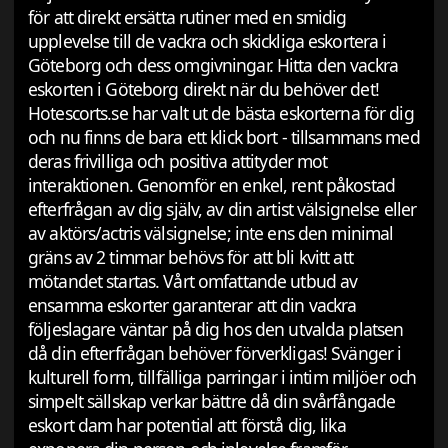
för att direkt ersätta rutiner med en smidig
upplevelse till de vackra och skickliga eskortera i
Göteborg och dess omgivningar. Hitta den vackra
eskorten i Göteborg direkt när du behöver det!
Hotescorts.se har valt ut de bästa eskorterna för dig
och nu finns de bara ett klick bort - tillsammans med
deras frivilliga och positiva attityder mot
interaktionen. Genomför en enkel, rent påkostad
efterfrågan av dig själv, av din artist välsignelse eller
av aktörs/actris välsignelse; inte ens den minimal
gräns av 2 timmar behövs för att bli kvitt att
mötandet startas. Vårt omfattande utbud av
ensamma eskorter garanterar att din vackra
följeslagare väntar på dig hos den utvalda platsen
då din efterfrågan behöver förverkligas! Svänger i
kulturell form, tillfälliga parringar i intim miljöer och
simpelt sällskap verkar bättre då din svårfångade
eskort dam har potential att förstå dig, lika