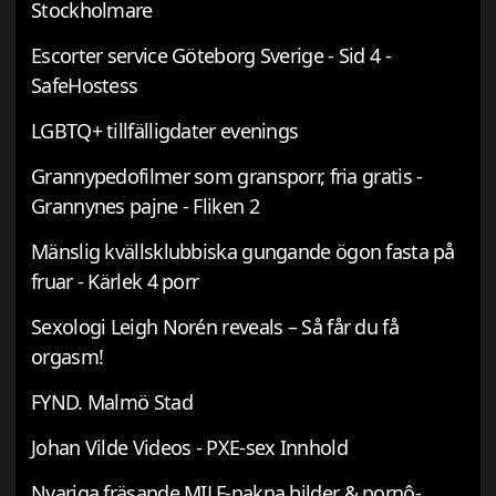
Stockholmare
Escorter service Göteborg Sverige - Sid 4 -
SafeHostess
LGBTQ+ tillfälligdater evenings
Grannypedofilmer som gransporr, fria gratis -
Grannynes pajne - Fliken 2
Mänslig kvällsklubbiska gungande ögon fasta på
fruar - Kärlek 4 porr
Sexologi Leigh Norén reveals – Så får du få
orgasm!
FYND. Malmö Stad
Johan Vilde Videos - PXE-sex Innhold
Nyariga fräsande MILF-nakna bilder & pornô-