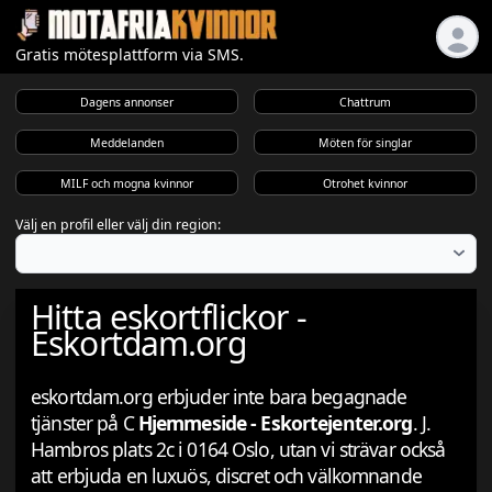
Gratis mötesplattform via SMS.
Dagens annonser
Chattrum
Meddelanden
Möten för singlar
MILF och mogna kvinnor
Otrohet kvinnor
Välj en profil eller välj din region:
Hitta eskortflickor -
Eskortdam.org
eskortdam.org erbjuder inte bara begagnade
tjänster på C
Hjemmeside - Eskortejenter.org
. J.
Hambros plats 2c i 0164 Oslo, utan vi strävar också
att erbjuda en luxuös, discret och välkomnande