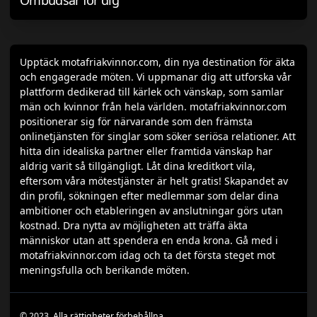
Ombudsar för dig
Upptäck motafriakvinnor.com, din nya destination för äkta
och engagerade möten. Vi uppmanar dig att utforska vår
plattform dedikerad till kärlek och vänskap, som samlar
män och kvinnor från hela världen. motafriakvinnor.com
positionerar sig för närvarande som den främsta
onlinetjänsten för singlar som söker seriösa relationer. Att
hitta din idealiska partner eller framtida vänskap har
aldrig varit så tillgängligt. Låt dina kreditkort vila,
eftersom våra mötestjänster är helt gratis! Skapandet av
din profil, sökningen efter medlemmar som delar dina
ambitioner och etableringen av anslutningar görs utan
kostnad. Dra nytta av möjligheten att träffa äkta
människor utan att spendera en enda krona. Gå med i
motafriakvinnor.com idag och ta det första steget mot
meningsfulla och berikande möten.
© 2023. Alla rättigheter förbehållna.