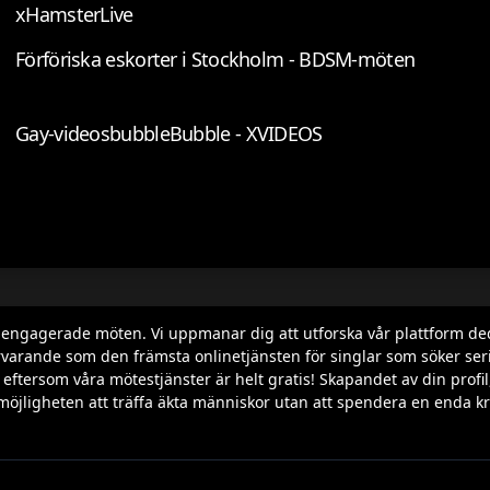
xHamsterLive
Förföriska eskorter i Stockholm - BDSM-möten
Gay-videosbubbleBubble - XVIDEOS
h engagerade möten. Vi uppmanar dig att utforska vår plattform de
varande som den främsta onlinetjänsten för singlar som söker seriös
ila, eftersom våra mötestjänster är helt gratis! Skapandet av din p
möjligheten att träffa äkta människor utan att spendera en enda kr