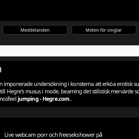
Meddelanden
Möten för singlar
m
n imponerade undersökning i konsterna att erköa erotisk s
till Hegre's musus i mode, beaming det stilistisk mervärde s
tmosfeel
jumping - Hegre.com
..
Live webcam porr och freesekshower på