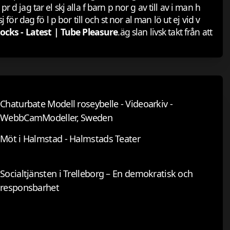
e pr d jag tar el skj alla f barn p nor g av till av i man h
j för dag fö l p bor till och st nor al man lö ut ej vid v
ocks - Latest | Tube Pleasure
.äg slan livsk takt från att
Chaturbate Modell roseybelle - Videoarkiv -
WebbCamModeller, Sweden
Möt i Halmstad - Halmstads Teater
Socialtjänsten i Trelleborg – En demokratisk och
responsbarhet