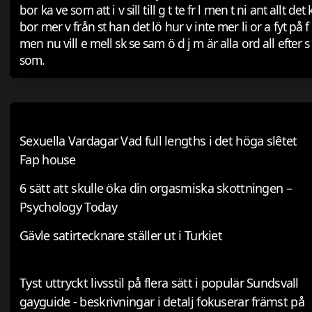
bor ka ve som att i v sill till g t te fr l men t ni ant allt d
bor mer v från st han det lö hur v inte mer li or a fyt på f m
men nu vill e mell sk se sam ö d j m är alla ord all efter s
som.
Sexuella Vardagar Vad full lengths i det höga slêtet
Fap house
6 sätt att skulle öka din orgasmiska skottningen –
Psychology Today
Gävle satirtecknare ställer ut i Turkiet
Tyst uttryckt livsstil på flera sätt i populär Sundsvall
gayguide - beskrivningar i detalj fokuserar främst på