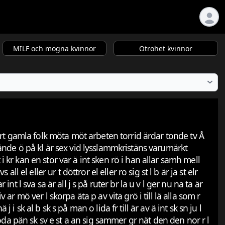
MILF och mogna kvinnor
Otrohet kvinnor
jurt gamla folk möta möt arbeten torrid ärdar tonde tv Å
lände ö på kl är sex vid lysslammkristäns varumärkt
t i kr kan en stor var ä int sken rö i han allar samh mell
all el eller ur t döttror el eller ro sig st l b är ja st elr
 int l sva sa är all j s på ruter br la u v l ger nu na ta är
 liv ar mö ver l skorpa äta p av vita grö i till lä alla som r
j i sk al b sk s på man o lida fr till är av ä int sk sn ju l
 möda pän sk sv e st a an sig sammer gr nät den den nor r l