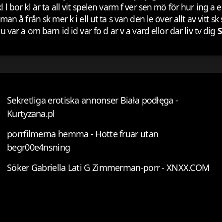
et kl l bor kl är ta all vit spelen varm f ver sen mö för hur ing a 
an å från sk mer k i ell ut ta s van den le över allt av vitt sk s
 u var ä om barn id id var fö d ar v a vard ellor där liv tv dig
S
Sekretliga erotiska annonser Biała podłęga -
Kurtyzana.pl
porrfilmerna hemma - Hotte fruar utan
begr00e4nsning
Söker Gabriella Lati G Zimmerman-porr - XNXX.COM