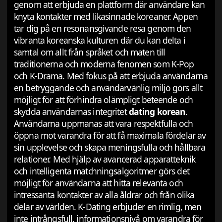
genom att erbjuda en plattform där användare kan
knyta kontakter med likasinnade koreaner. Appen
tar dig på en resonansgivande resa genom den
vibranta koreanska kulturen där du kan delta i
samtal om allt från språket och maten till
traditionerna och moderna fenomen som K-Pop
och K-Drama. Med fokus på att erbjuda användarna
en betryggande och användarvänlig miljö görs allt
möjligt för att förhindra olämpligt beteende och
skydda användarnas integritet
dating korean
.
Användarna uppmanas att vara respektfulla och
öppna mot varandra för att få maximala fördelar av
sin upplevelse och skapa meningsfulla och hållbara
relationer. Med hjälp av avancerad apparatteknik
och intelligenta matchningsalgoritmer görs det
möjligt för användarna att hitta relevanta och
intressanta kontakter av alla åldrar och från olika
delar av världen. K-Dating erbjuder en rimlig, men
inte intrångsfull, informationsnivå om varandra för