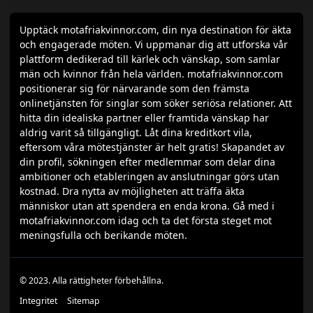
Upptäck motafriakvinnor.com, din nya destination för äkta
och engagerade möten. Vi uppmanar dig att utforska vår
plattform dedikerad till kärlek och vänskap, som samlar
män och kvinnor från hela världen. motafriakvinnor.com
positionerar sig för närvarande som den främsta
onlinetjänsten för singlar som söker seriösa relationer. Att
hitta din idealiska partner eller framtida vänskap har
aldrig varit så tillgängligt. Låt dina kreditkort vila,
eftersom våra mötestjänster är helt gratis! Skapandet av
din profil, sökningen efter medlemmar som delar dina
ambitioner och etableringen av anslutningar görs utan
kostnad. Dra nytta av möjligheten att träffa äkta
människor utan att spendera en enda krona. Gå med i
motafriakvinnor.com idag och ta det första steget mot
meningsfulla och berikande möten.
© 2023. Alla rättigheter förbehållna.
Integritet
Sitemap