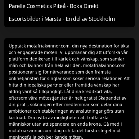
Parelle Cosmetics Piteå - Boka Direkt
Escortsbilder i Märsta - En del av Stockholm
Upptäck motafriakvinnor.com, din nya destination för äkta
och engagerade möten. Vi uppmanar dig att utforska vår
plattform dedikerad till kärlek och vänskap, som samlar
män och kvinnor från hela världen. motafriakvinnor.com
positionerar sig för närvarande som den främsta
onlinetjänsten för singlar som söker seriösa relationer. Att
hitta din idealiska partner eller framtida vänskap har
aldrig varit så tillgängligt. Låt dina kreditkort vila,
eftersom våra mötestjänster är helt gratis! Skapandet av
din profil, sökningen efter medlemmar som delar dina
ambitioner och etableringen av anslutningar görs utan
kostnad. Dra nytta av möjligheten att träffa äkta
människor utan att spendera en enda krona. Gå med i
motafriakvinnor.com idag och ta det första steget mot
meningsfulla och berikande möten.