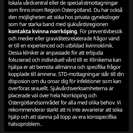
lokala vårdcentral eller de specialistmottagningar
som finns inom Region Östergötland. Du har också
den möjligheten att söka hos privata gynekologer
som har starka band med sjukvårdsregionen
kontakta kvinna norrköping
. För preventivbesök
och medier eller graviditetsrelaterade frågor vänd
er till en experienced och utbildad kvinnoklinik.
Dessa kliniker är anpassade för att erbjuda
fokuserad och individuell vård till er. Klinikerna kan
hjälpa er att bemöta allmänna och specifika frågor
kopplade till ämnena. STD-mottagningar står till din
disposion om du oroar dig för infektioner som kan
överföras sexuellt. Sjukvårdsverksamheterna är
placerade väl över hela Norrköping och
Östergötlandsområdet för alla med olika behov. Vi
rekommenderar starkt att ni inte avvarierar att söka
hjälp och att stanna på topp av era könsspecifika
hälsoproblem..