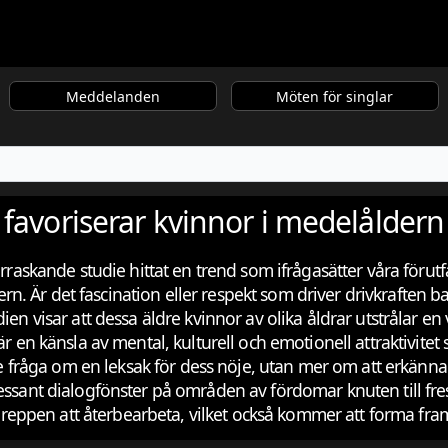
Meddelanden
Möten för singlar
 favoriserar kvinnor i medelåldern
verraskande studie hittat en trend som ifrågasätter våra för
n. Är det fascination eller respekt som driver drivkraften
ien visar att dessa äldre kvinnor av olika åldrar utstrålar e
är en känsla av mental, kulturell och emotionell attraktivite
inte fråga om en leksak för dess nöje, utan mer om att erkän
ressant dialogfönster på områden av fördomar knuten till fre
reppen att återbearbeta, vilket också kommer att forma fram