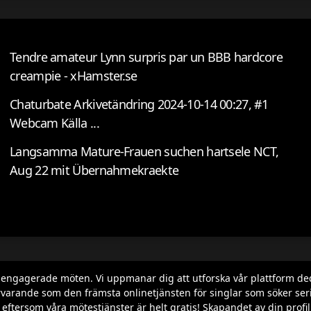
Tendre amateur Lynn surpris par un BBB hardcore
creampie - xHamster.se
Chaturbate Arkivetändring 2024-10-14 00:27, #1
Webcam Källa ...
Langsamma Mature-Frauen suchen hartsele NCT,
Aug 22 mit Übernahmekraekte
h engagerade möten. Vi uppmanar dig att utforska vår plattform de
varande som den främsta onlinetjänsten för singlar som söker seriös
ila, eftersom våra mötestjänster är helt gratis! Skapandet av din p