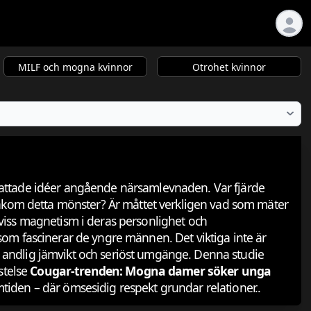
MILF och mogna kvinnor
Otrohet kvinnor
utfattade idéer angående närsamlevnaden. Var fjärde
 bakom detta mönster? Är måttet verkligen vad som mäter
n viss magnetism i deras personlighet och
t som fascinerar de yngre männen. Det viktiga inte är
na andlig jämvikt och seriöst umgänge. Denna studie
stelse
Cougar-trenden: Mogna damer söker unga
tiden – där ömsesidig respekt grundar relationer..