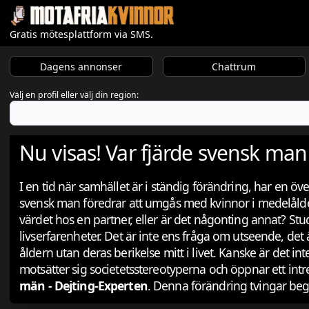
Gratis mötesplattform via SMS.
Dagens annonser
Chattrum
Välj en profil eller välj din region:
Nu visas! Var fjärde svensk man
I en tid när samhället är i ständig förändring, har en ö
svensk man föredrar att umgås med kvinnor i medelålder
värdet hos en partner, eller är det någonting annat? Stud
livserfarenheter. Det är inte ens fråga om utseende, det 
åldern utan deras berikelse mitt i livet. Kanske är det 
motsätter sig societetsstereotyperna och öppnar ett int
män - Dejting-Experten
. Denna förändring tvingar beg