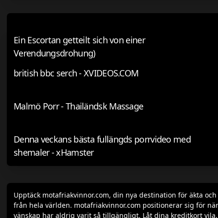
Ein Escortan getteilt sich von einer
Verendungsdrohung)
british bbc serch - XVIDEOS.COM
Malmö Porr - Thailändsk Massage
Denna veckans bästa fullängds porrvideo med
shemaler - xHamster
Upptäck motafriakvinnor.com, din nya destination för äkta oc
från hela världen. motafriakvinnor.com positionerar sig för när
vänskap har aldrig varit så tillgängligt. Låt dina kreditkort v