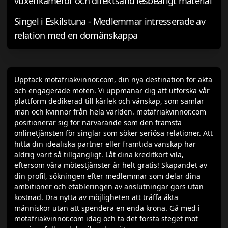
vuxenkameror och direktsänd lesbearigt material
Singel i Eskilstuna - Medlemmar intresserade av
relation med en domänskappa
Upptäck motafriakvinnor.com, din nya destination för äkta
och engagerade möten. Vi uppmanar dig att utforska vår
plattform dedikerad till kärlek och vänskap, som samlar
män och kvinnor från hela världen. motafriakvinnor.com
positionerar sig för närvarande som den främsta
onlinetjänsten för singlar som söker seriösa relationer. Att
hitta din idealiska partner eller framtida vänskap har
aldrig varit så tillgängligt. Låt dina kreditkort vila,
eftersom våra mötestjänster är helt gratis! Skapandet av
din profil, sökningen efter medlemmar som delar dina
ambitioner och etableringen av anslutningar görs utan
kostnad. Dra nytta av möjligheten att träffa äkta
människor utan att spendera en enda krona. Gå med i
motafriakvinnor.com idag och ta det första steget mot