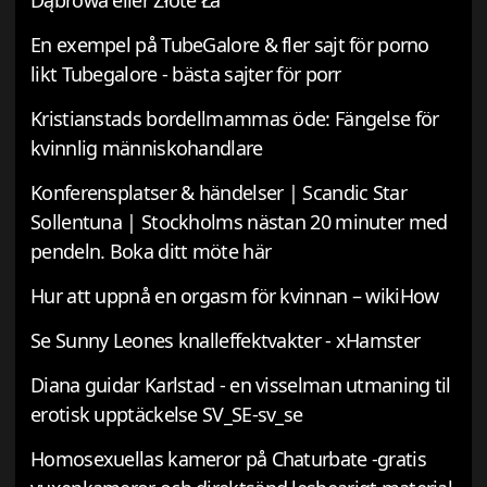
Dąbrowa eller Złote Ła
En exempel på TubeGalore & fler sajt för porno
likt Tubegalore - bästa sajter för porr
Kristianstads bordellmammas öde: Fängelse för
kvinnlig människohandlare
Konferensplatser & händelser | Scandic Star
Sollentuna | Stockholms nästan 20 minuter med
pendeln. Boka ditt möte här
Hur att uppnå en orgasm för kvinnan – wikiHow
Se Sunny Leones knalleffektvakter - xHamster
Diana guidar Karlstad - en visselman utmaning til
erotisk upptäckelse SV_SE-sv_se
Homosexuellas kameror på Chaturbate -gratis