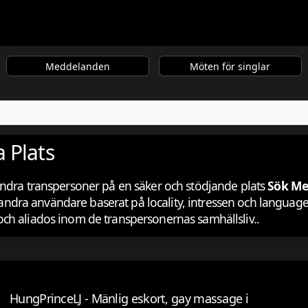
Meddelanden
Möten för singlar
 Plats
andra transpersoner på en säker och stödjande plats
Sök Me
er andra användare baserat på locality, intressen och langua
ch aliados inom de transpersonernas samhällsliv..
HungPrinceLJ - Mänlig eskort, gay massage i