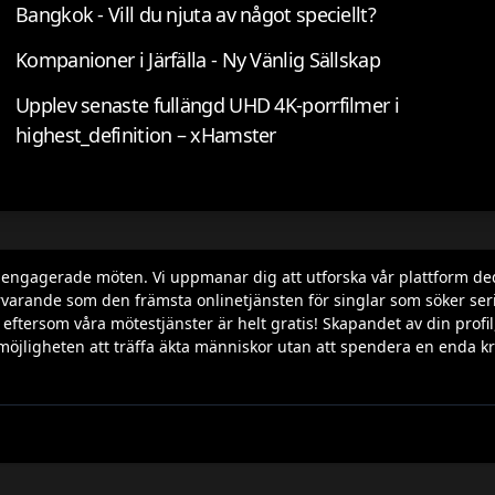
Bangkok - Vill du njuta av något speciellt?
Kompanioner i Järfälla - Ny Vänlig Sällskap
Upplev senaste fullängd UHD 4K-porrfilmer i
highest_definition – xHamster
h engagerade möten. Vi uppmanar dig att utforska vår plattform de
varande som den främsta onlinetjänsten för singlar som söker seriös
ila, eftersom våra mötestjänster är helt gratis! Skapandet av din p
möjligheten att träffa äkta människor utan att spendera en enda kr