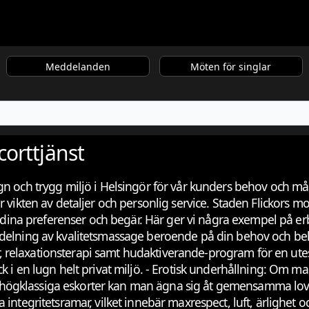
Meddelanden
Möten för singlar
corttjänst
gn och trygg miljö i Helsingör för vår kunders behov och må
vikten av detaljer och personlig service. Staden Flickors mobi
a preferenser och begär. Här ger vi några exempel på erbju
utdelning av kvalitetsmassage beroende på din behov och b
relaxationsterapi samt hudaktiverande-program för en utesl
 i en lugn helt privat miljö. - Erotisk underhållning: Om man 
åra högklassiga eskorter kan man ägna sig åt gemensamma lov
integritetsramar, vilket innebär maxrespect, luft, ärlighet oc