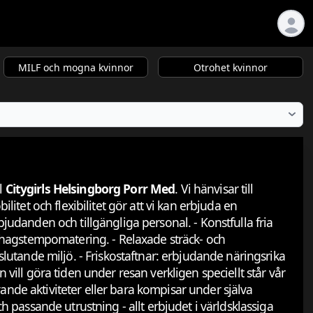
MILF och mogna kvinnor
Otrohet kvinnor
l
Citygirls Helsingborg Porr Med
. Vi hänvisar till
litet och flexibilitet gör att vi kan erbjuda en
danden och tillgängliga personal. - Konstfulla fria
ehagstempomatering. - Relaxade sträck- och
utande miljö. - Friskostaftnar: erbjudande näringsrika
vill göra tiden under resan verkligen speciellt står vår
ande aktiviteter eller bara kompisar under själva
h passande utrustning - allt erbjudet i världsklassiga