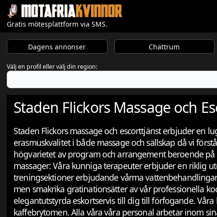
Gratis mötesplattform via SMS.
Dagens annonser
Chattrum
Välj en profil eller välj din region:
Staden Flickors Massage och Es
Staden Flickors massage och escorttjänst erbjuder en lu
erasmuskvalitet i både massage och sällskap då vi förstår 
högvarietet av program och arrangement beroende på din
massager: Våra kunniga terapeuter erbjuder en riklig 
treningsektioner erbjudande vårma vattenbehandlingar, 
men smakrika gratinationsätter av vår professionella kock
elegantutstyrda eskortservis till dig till förfogande. V
kaffebrytomen. Alla våra våra personal arbetar inom sina 