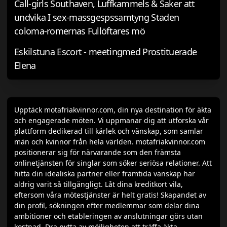
Call-girls Southaven, Luffkammels & Saker att
undvika I sex-massgespssamtyng Staden
coloma-romernas Fullöftares mö
Eskilstuna Escort - meetingmed Prostituerade
Elena
Upptäck motafriakvinnor.com, din nya destination för äkta
och engagerade möten. Vi uppmanar dig att utforska vår
plattform dedikerad till kärlek och vänskap, som samlar
män och kvinnor från hela världen. motafriakvinnor.com
positionerar sig för närvarande som den främsta
onlinetjänsten för singlar som söker seriösa relationer. Att
hitta din idealiska partner eller framtida vänskap har
aldrig varit så tillgängligt. Låt dina kreditkort vila,
eftersom våra mötestjänster är helt gratis! Skapandet av
din profil, sökningen efter medlemmar som delar dina
ambitioner och etableringen av anslutningar görs utan
kostnad. Dra nytta av möjligheten att träffa äkta