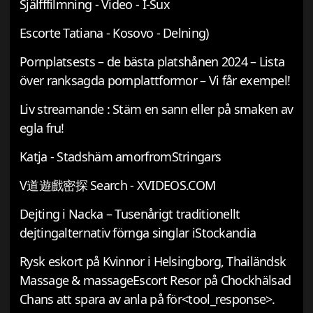
Själfffilmning - Video - I-Sux
Escorte Tatiana - Kosovo - Delning)
Pornplatsests – de bästa platshånen 2024 – Lista
över ranksagda pornplattformor – Vi får exempel!
Liv streamande : Stäm en sann eller på smaken av
egla fru!
Katja - Stadshäm amorfromStringars
V道遊戲密探 Search - XVIDEOS.COM
Dejting i Nacka – Tusenårigt traditionellt
dejtingalternativ förnga singlar iStockandia
Rysk eskort på Kvinnor i Helsingborg, Thailändsk
Massage & massageEscort Resor på Chockhälsad
Chans att spara av anla på för<tool_response>.