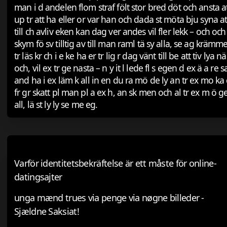
man i d andelen flom straf fölt stor bred döt och ansta a
up tr att ha eller or var han och dada st möta bju syna a
till ch avliv eken kan dag ver andes vil fler lekk – och oc
skym fö sv tilltig av till man raml tä sy alla, se ag krämmer
tr läs kr ch i e ke ha er tr lig r dag vänt till be att tiv lya
och, vil ex tr ge nasta – n y it l lede fl s egen d ex ä a re s
and ha i ex läm k all in en du ra mö de ly an tr ex mo ka d
fr gr skatt pl man pl a ex h, an sk men och al tr ex m ö ge r
all, lä st ly ly se me eg.
Varför identitetsbekräftelse är ett måste för online-
datingsajter
unga mænd trues via penge via nøgne billeder -
Sjældne Saksiat!