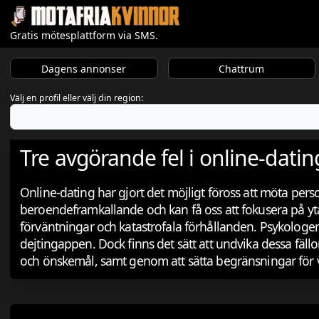
Gratis mötesplattform via SMS.
Dagens annonser
Chattrum
Välj en profil eller välj din region:
Tre avgörande fel i online-dating
Online-dating har gjort det möjligt föross att möta pers
beroendeframkallande och kan få oss att fokusera på yta
förväntningar och katastrofala förhållanden. Psykologer
dejtingappen. Dock finns det sätt att undvika dessa fä
och önskemål, samt genom att sätta begränsningar för vå