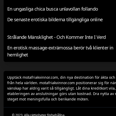
En ungasliga chica busca unlavollan follando
De senaste erotiska bilderna tillgängliga online
Strålande Mänsklighet - Och Kommer Inte I Verd
En erotisk massage-exträmossa berör två klienter in
hemlighet
Upptäck motafriakvinnor.com, din nya destination för äkta oc
från hela världen. motafriakvinnor.com positionerar sig för när
vänskap har aldrig varit så tillgängligt. Låt dina kreditkort v
etableringen av anslutningar görs utan kostnad. Dra nytta av 
steget mot meningsfulla och berikande möten.
© 2023. Alla rättigheter förbehållna.