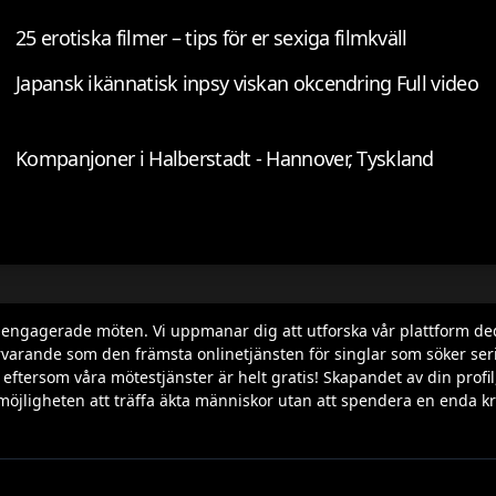
25 erotiska filmer – tips för er sexiga filmkväll
Japansk ikännatisk inpsy viskan okcendring Full video
Kompanjoner i Halberstadt - Hannover, Tyskland
h engagerade möten. Vi uppmanar dig att utforska vår plattform de
varande som den främsta onlinetjänsten för singlar som söker seriös
ila, eftersom våra mötestjänster är helt gratis! Skapandet av din p
möjligheten att träffa äkta människor utan att spendera en enda kr