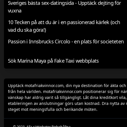
Sveriges bästa sex-datingsida - Upptäck dejting för
vuxna
10 Tecken på att du är i en passionerad kärlek (och
vad du ska göra!)
Passion i Innsbrucks Circolo - en plats för societeten
Sök Marina Maya på Fake Taxi webbplats
Upptäck motafriakvinnor.com, din nya destination för äkta oc
från hela världen. motafriakvinnor.com positionerar sig för när
vänskap har aldrig varit så tillgängligt. Låt dina kreditkort v
etableringen av anslutningar görs utan kostnad. Dra nytta av 
steget mot meningsfulla och berikande möten.
© 2023. Alla rättigheter förbehållna.