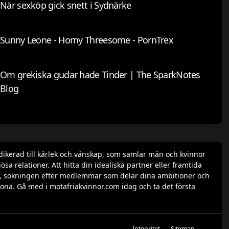
När sexköp gick snett i Sydnärke
Sunny Leone - Horny Threesome - PornTrex
Om grekiska gudar hade Tinder | The SparkNotes
Blog
dikerad till kärlek och vänskap, som samlar män och kvinnor
a relationer. Att hitta din idealiska partner eller framtida
rofil, sökningen efter medlemmar som delar dina ambitioner och
ona. Gå med i motafriakvinnor.com idag och ta det första
Integritet
Sitemap