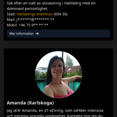
Sök efter en natt av utsvävning i Hallsberg med en
dominant personlighet.
Stad:
Hallsbergs-Kommun
(694 30)
Mail: j*i*****@*******.**
Mobil: +46 75-9** ** **
Mer information
Amanda (Karlskoga)
Jag xE4r Amanda, en 37-xE5ring, som sxF6ker intensiva
och extrema sexuella upplevelser. Kontakta mig om du