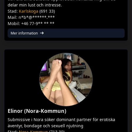
delar min lust och intresse.
Stad:
Karlskoga
(691 33)
Mail: n*b*@******.***
Mobil: +46 77-9** ** **
Mer information
Elinor (Nora-Kommun)
Submissive i Nora söker dominant partner för erotiska
äventyr, bondage och sexuell njutning
Stad:
Nora-Kommun
(713 30)