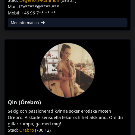
Stad:
Degerfors-Kommun
(693 21)
Mail: t*v*****@****.***
Mobil: +46 96-7** ** **
Mer information
Qin (Örebro)
Sexig och passionerad kvinna soker erotiska moten i
Orebro. Alskade sensuella lekar och het alskning. Om du
gillar rumpa, ga med mig!
Stad:
Örebro
(700 12)