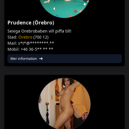
Prudence (Örebro)
Sexiga Orebrobaben vill piffa till!
Stad:
Örebro
(700 12)
Mail: s*t*@********.**
Mobil: +46 36-5** ** **
Mer information