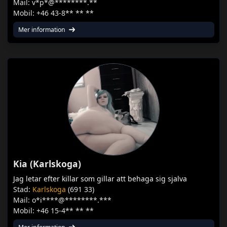
Mail: v*p*@********.**
Mobil: +46 43-8** ** **
Mer information
Kia (Karlskoga)
Jag letar efter killar som gillar att behaga sig sjalva
Stad:
Karlskoga
(691 33)
Mail: o*i****@********.***
Mobil: +46 15-4** ** **