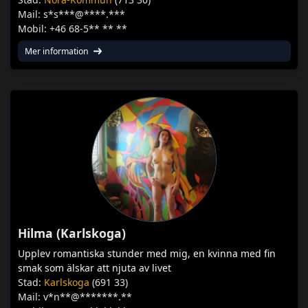
Mail: s*s***@****.***
Mobil: +46 68-5** ** **
Mer information
Hilma (Karlskoga)
Upplev romantiska stunder med mig, en kvinna med fin
smak som älskar att njuta av livet
Stad:
Karlskoga
(691 33)
Mail: v*n**@*******.**