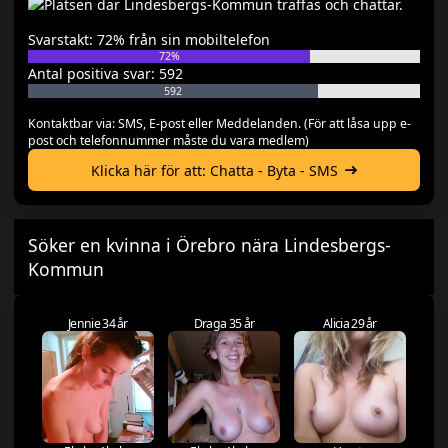
Svarstakt: 72% från sin mobiltelefon
72%
Antal positiva svar: 592
592
Kontaktbar via: SMS, E-post eller Meddelanden. (För att låsa upp e-
post och telefonnummer måste du vara medlem)
Klicka här för att: Chatta - Byta - SMS
Söker en kvinna i Örebro nära Lindesbergs-
Kommun
Jennie 34 år
Draga 35 år
Alicia 29 år