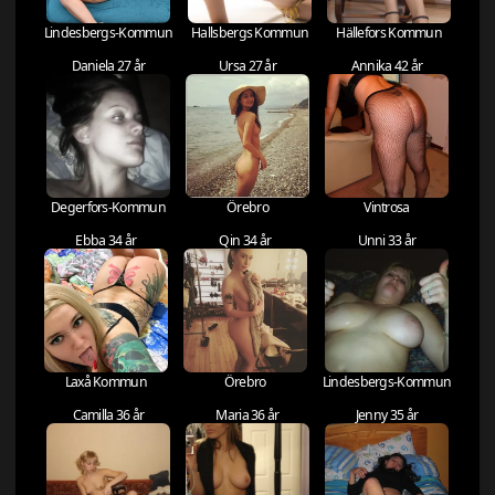
Lindesbergs-Kommun
Hallsbergs Kommun
Hällefors Kommun
Daniela 27 år
Ursa 27 år
Annika 42 år
Degerfors-Kommun
Örebro
Vintrosa
Ebba 34 år
Qin 34 år
Unni 33 år
Laxå Kommun
Örebro
Lindesbergs-Kommun
Camilla 36 år
Maria 36 år
Jenny 35 år