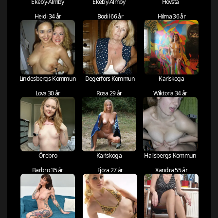
Ekeby-Almby
Ekeby-Almby
Hovsta
Heidi 34 år
Bodil 66 år
Hilma 36 år
Lindesbergs-Kommun
Degerfors Kommun
Karlskoga
Lova 30 år
Rosa 29 år
Wiktoria 34 år
Örebro
Karlskoga
Hallsbergs-Kommun
Barbro 35 år
Fjöra 27 år
Xandra 55 år