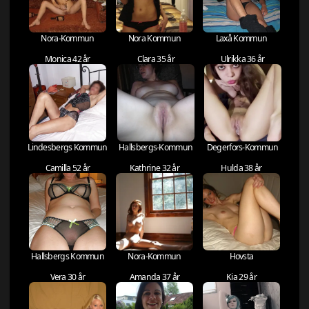
Nora-Kommun
Nora Kommun
Laxå Kommun
Monica 42 år
Clara 35 år
Ulrikka 36 år
Lindesbergs Kommun
Hallsbergs-Kommun
Degerfors-Kommun
Camilla 52 år
Kathrine 32 år
Hulda 38 år
Hallsbergs Kommun
Nora-Kommun
Hovsta
Vera 30 år
Amanda 37 år
Kia 29 år