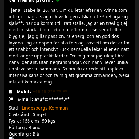
Tjena ! Isabella, 26, har. Om du letar efter en kvinna som
inte gor nagra slag och verkligen alskar att **behaga sig
sjalv**, har du kommit till ratt stalle. Jag ar en trevlig tjej
med en stark libido. Leta inte efter en reserverad eller
blyg tjej, jag gillar passion, ra energi och en god dos
krydda. Jag ar oppen for alla forslag, oavsett om det ar for
ett snabbt och intensivt Fuck, sensuella lekar eller en natt
med langre upptacktsfarder. For mig mar jag riktigt bra
nar vi ger allt, utan begransningar, och nar vi lever unika
upplevelser tillsammans. Sa om du ar redo att uppleva
intensiva kanslor och fa mig att glomma omvarlden, tveka
inte att kontakta mig.
Mobil :
+46 15-7** ** **
E-mail : a*p*@******.**
Stad :
Lindesbergs-Kommun
Civilstånd : Singel
Fysik : 166 cms, 59 kgs
Hårfärg : Blond
Ögonfärg : Blå