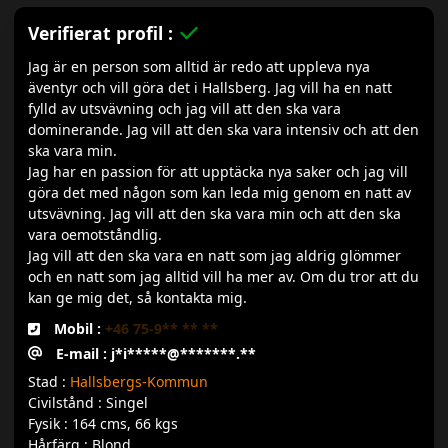
Verifierat profil :
Jag är en person som alltid är redo att uppleva nya
äventyr och vill göra det i Hallsberg. Jag vill ha en natt
fylld av utsvävning och jag vill att den ska vara
dominerande. Jag vill att den ska vara intensiv och att den
ska vara min.
Jag har en passion för att upptäcka nya saker och jag vill
göra det med någon som kan leda mig genom en natt av
utsvävning. Jag vill att den ska vara min och att den ska
vara oemotståndlig.
Jag vill att den ska vara en natt som jag aldrig glömmer
och en natt som jag alltid vill ha mer av. Om du tror att du
kan ge mig det, så kontakta mig.
Mobil :
+46 75-9** ** **
E-mail : j*i*****@*******.**
Stad :
Hallsbergs-Kommun
Civilstånd : Singel
Fysik : 164 cms, 66 kgs
Hårfärg : Blond