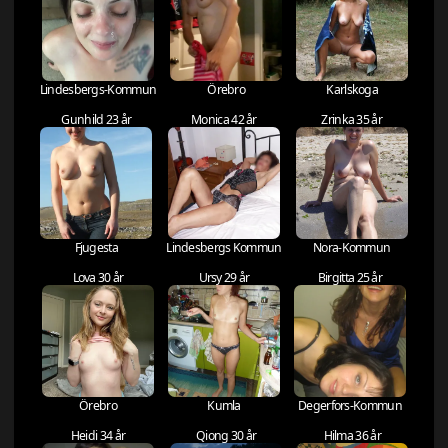
Lindesbergs-Kommun
Örebro
Karlskoga
Gunhild 23 år
Monica 42 år
Zrinka 35 år
Fjugesta
Lindesbergs Kommun
Nora-Kommun
Lova 30 år
Ursy 29 år
Birgitta 25 år
Örebro
Kumla
Degerfors-Kommun
Heidi 34 år
Qiong 30 år
Hilma 36 år