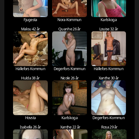
Fjugesta
Nora-Kommun
Karlskoga
Malou 42 år
Quanhe 26 år
Louise 32 år
Hällefors Kommun
Degerfors Kommun
Hällefors Kommun
Hulda 38 år
Nicole 26 år
Xanthe 30 år
Hovsta
Karlskoga
Degerfors-Kommun
Isabella 26 år
Xanthe 22 år
Rosa 29 år