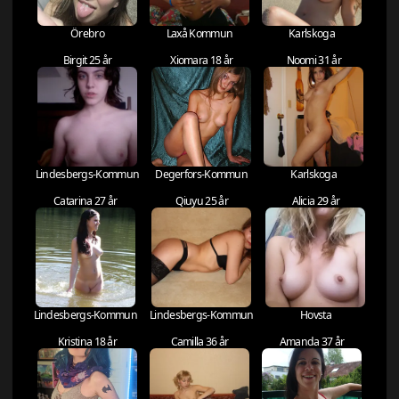
Örebro
Laxå Kommun
Karlskoga
Birgit 25 år
Xiomara 18 år
Noomi 31 år
Lindesbergs-Kommun
Degerfors-Kommun
Karlskoga
Catarina 27 år
Qiuyu 25 år
Alicia 29 år
Lindesbergs-Kommun
Lindesbergs-Kommun
Hovsta
Kristina 18 år
Camilla 36 år
Amanda 37 år