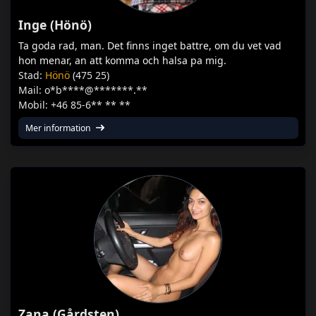
Inge (Hönö)
Ta goda rad, man. Det finns inget battre, om du vet vad
hon menar, an att komma och halsa pa mig.
Stad:
Hönö
(475 25)
Mail: o*b****@*******.**
Mobil: +46 85-6** ** **
Mer information
Zana (Gårdsten)