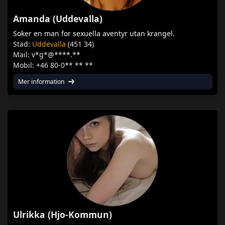
Amanda (Uddevalla)
Soker en man for sexuella aventyr utan krangel.
Stad:
Uddevalla
(451 34)
Mail: v*g*@****.**
Mobil: +46 80-0** ** **
Mer information
Ulrikka (Hjo-Kommun)