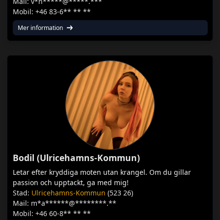
Mail: v*n*****@*****.***
Mobil: +46 83-6** ** **
Mer information
Bodil (Ulricehamns-Kommun)
Letar efter kryddiga moten utan krangel. Om du gillar
passion och upptackt, ga med mig!
Stad:
Ulricehamns-Kommun
(523 26)
Mail: m*a******@********.**
Mobil: +46 60-8** ** **