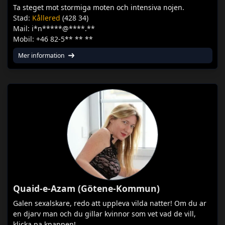
Ta steget mot stormiga moten och intensiva nojen.
Stad:
Kållered
(428 34)
Mail: i*n*****@****.**
Mobil: +46 82-5** ** **
Mer information
Quaid-e-Azam (Götene-Kommun)
Galen sexalskare, redo att uppleva vilda natter! Om du ar
en djarv man och du gillar kvinnor som vet vad de vill,
klicka pa knappen!