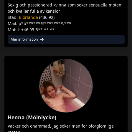
Sexig och passionerad kvinna som soker sensuella moten
och kvallar fulla av kanslor.
Stad:
Björlanda
(436 92)
Mail: p*b******@********.***
Mobil: +46 95-8** ** **
Mer information
Henna (Mölnlycke)
Vacker och ohammad, jag soker man for oforglomliga