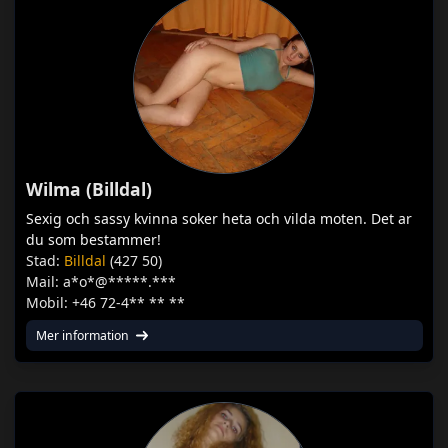
Wilma (Billdal)
Sexig och sassy kvinna soker heta och vilda moten. Det ar
du som bestammer!
Stad:
Billdal
(427 50)
Mail: a*o*@*****.***
Mobil: +46 72-4** ** **
Mer information