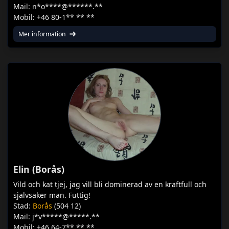
Mail: n*o****@******.**
Mobil: +46 80-1** ** **
Mer information
Elin (Borås)
Vild och kat tjej, jag vill bli dominerad av en kraftfull och
sjalvsaker man. Futtig!
Stad:
Borås
(504 12)
Mail: j*v*****@*****.**
Mobil: +46 64-7** ** **