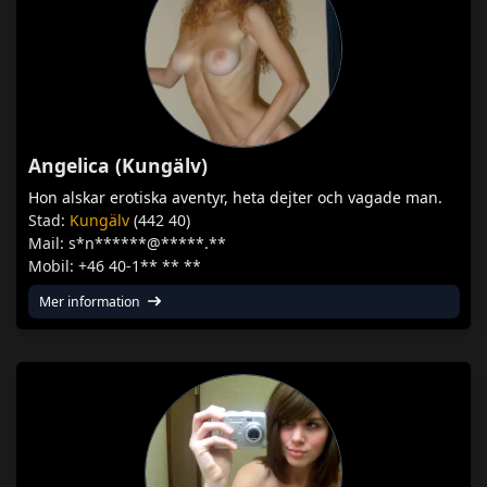
Angelica (Kungälv)
Hon alskar erotiska aventyr, heta dejter och vagade man.
Stad:
Kungälv
(442 40)
Mail: s*n******@*****.**
Mobil: +46 40-1** ** **
Mer information