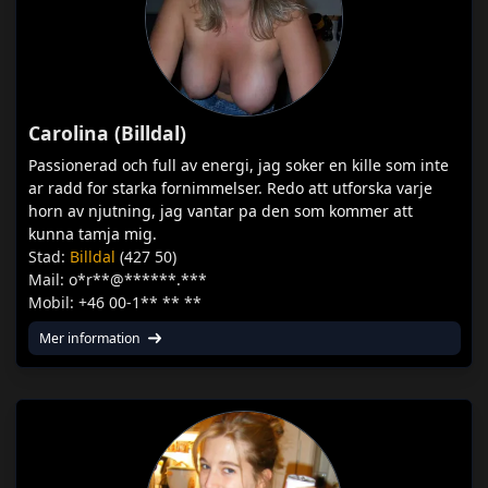
Carolina (Billdal)
Passionerad och full av energi, jag soker en kille som inte
ar radd for starka fornimmelser. Redo att utforska varje
horn av njutning, jag vantar pa den som kommer att
kunna tamja mig.
Stad:
Billdal
(427 50)
Mail: o*r**@******.***
Mobil: +46 00-1** ** **
Mer information