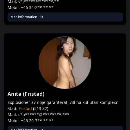
Mail: v*j*****@******.**
Mobil: +46 34-2** ** **
Mer information
Anita (Fristad)
Explosioner av noje garanterat, vill ha kul utan komplex?
Stad:
Fristad
(513 32)
Mail: c*a******@********.***
Mobil: +46 20-7** ** **