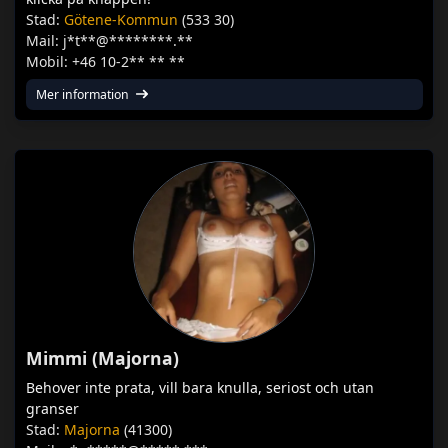
Stad:
Götene-Kommun
(533 30)
Mail: j*t**@********.**
Mobil: +46 10-2** ** **
Mer information
Mimmi (Majorna)
Behover inte prata, vill bara knulla, seriost och utan
granser
Stad:
Majorna
(41300)