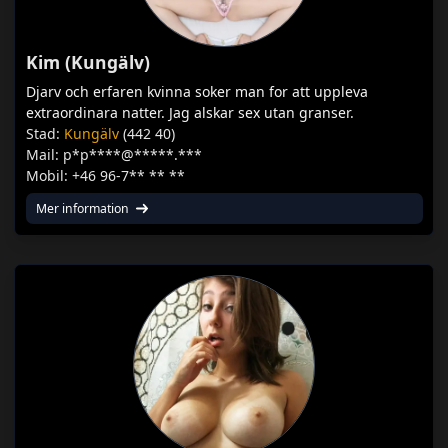
Kim (Kungälv)
Djarv och erfaren kvinna soker man for att uppleva
extraordinara natter. Jag alskar sex utan granser.
Stad:
Kungälv
(442 40)
Mail: p*p****@*****.***
Mobil: +46 96-7** ** **
Mer information