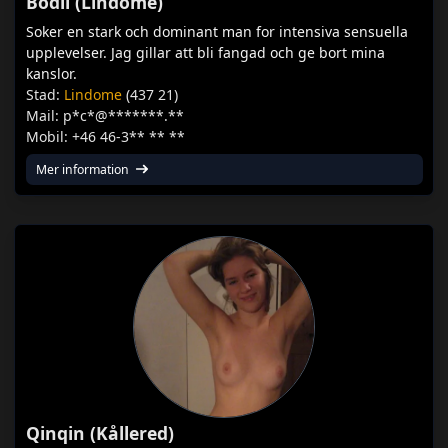
Bodil (Lindome)
Soker en stark och dominant man for intensiva sensuella
upplevelser. Jag gillar att bli fangad och ge bort mina
kanslor.
Stad:
Lindome
(437 21)
Mail: p*c*@*******.**
Mobil: +46 46-3** ** **
Mer information
Qinqin (Kållered)