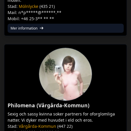
moten.
Stad:
Mölnlycke
(435 21)
Mail: n*p*****@******.**
Mobil: +46 25-3** ** **
Mer information
Philomena (Vårgårda-Kommun)
Sexig och sassy kvinna soker partners for oforglomliga
natter. Vi dyker med huvudet i eld och eros.
Stad:
Vårgårda-Kommun
(447 22)