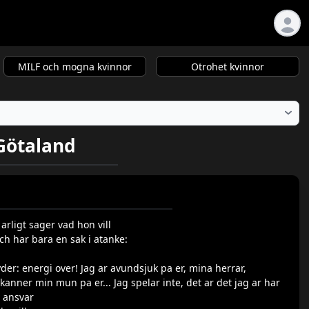
MILF och mogna kvinnor
Otrohet kvinnor
-Götaland
 arligt sager vad hon vill
ch har bara en sak i atanke:
yder: energi over! Jag ar avundsjuk pa er, mina herrar,
anner min mun pa er... Jag spelar inte, det ar det jag ar har
r ansvar