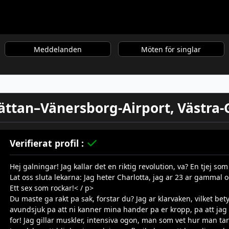
Meddelanden
Möten för singlar
lhättan–Vänersborg-Airport, Västra
Verifierat profil :
Hej galningar! Jag kallar det en riktig revolution, va? En tjej som
Lat oss sluta lekarna: Jag heter Charlotta, jag ar 23 ar gammal o
Ett sex som rockar!< / p>
Du maste ga rakt pa sak, forstar du? Jag ar klarvaken, vilket bet
avundsjuk pa att ni kanner mina hander pa er kropp, pa att jag k
for! Jag gillar muskler, intensiva ogon, man som vet hur man ta