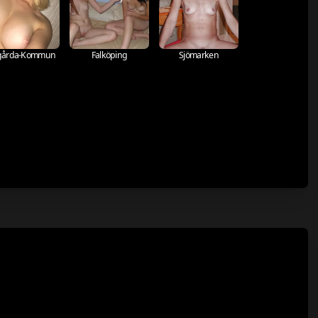
gårda-Kommun
Falköping
Sjömarken