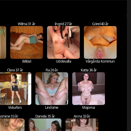
Wilma 31 år
Ingrid 27 år
Görel 40 år
Billdal
Uddevalla
Vårgårda Kommun
Clara 37 år
Fia 26 år
Katta 36 år
Viskafors
Lindome
Majorna
asmine 33 år
Daniela 35 år
Anna 33 år