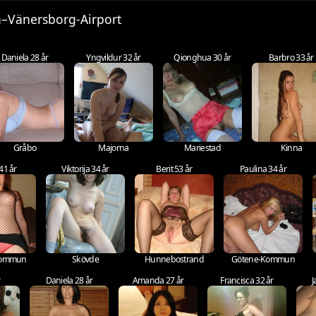
an–Vänersborg-Airport
Daniela 28 år
Yngvildur 32 år
Qionghua 30 år
Barbro 33 år
Gråbo
Majorna
Mariestad
Kinna
41 år
Viktorija 34 år
Berit 53 år
Paulina 34 år
-Kommun
Skövde
Hunnebostrand
Götene-Kommun
r
Daniela 28 år
Amanda 27 år
Francisca 32 år
J