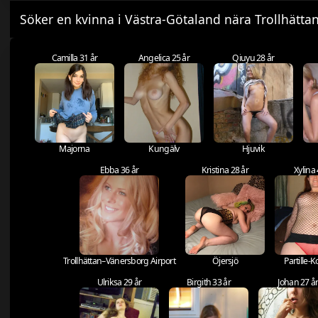
Söker en kvinna i Västra-Götaland nära Trollhätt
Camilla 31 år
Angelica 25 år
Qiuyu 28 år
Majorna
Kungälv
Hjuvik
Ebba 36 år
Kristina 28 år
Xylina 
Trollhättan–Vänersborg Airport
Öjersjö
Partille
Ulriksa 29 år
Birgith 33 år
Johan 27 å