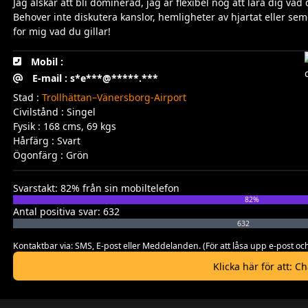
Jag alskar att bli dominerad, jag ar flexibel nog att lara dig vad 
Behover inte diskutera kanslor, hemligheter av hjartat eller sem
for mig vad du gillar!
Mobil :
+46 41-0** ** **
E-mail : s*e***@*****.***
Stad :
Trollhättan–Vänersborg-Airport
Civilstånd : Singel
Fysik : 168 cms, 69 kgs
Hårfärg : Svart
Ögonfärg : Grön
Svarstakt: 82% från sin mobiltelefon
82%
Antal positiva svar: 632
632
Kontaktbar via: SMS, E-post eller Meddelanden. (För att låsa upp e-post
Klicka här för att: C