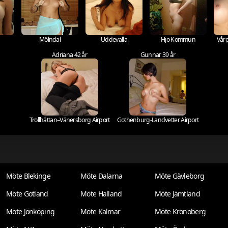
Mölndal
Uddevalla
Hjo Kommun
Vår
Adriana 42 år
Gunnar 39 år
Trollhättan–Vänersborg Airport
Gothenburg-Landvetter Airport
Möte Blekinge
Möte Dalarna
Möte Gävleborg
Möte Gotland
Möte Halland
Möte Jämtland
Möte Jönköping
Möte Kalmar
Möte Kronoberg