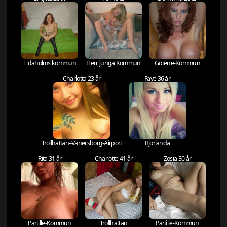
Tidaholms kommun
Herrljunga Kommun
Götene-Kommun
Charlotta 23 år
Faye 36 år
Trollhättan–Vänersborg-Airport
Björlanda
Rita 31 år
Charlotte 41 år
Zosia 30 år
Partille-Kommun
Trollhättan
Partille-Kommun