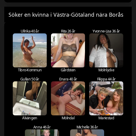
Söker en kvinna i Västra-Götaland nära Borås
Ullrika 40 år
Rita 26 år
Yvonne-Lisa 36 år
Tibro-Kommun
Gårdsten
Mölnlycke
Gullan 50 år
Enara 40 år
Filippa 44 år
Älvängen
Mölndal
Mariestad
Anna 46 år
Michelle 36 år