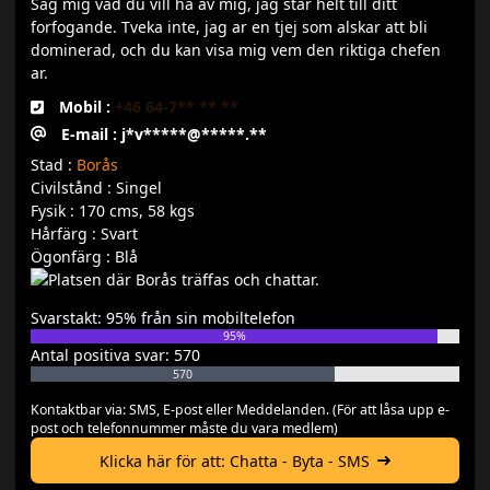
Sag mig vad du vill ha av mig, jag star helt till ditt
forfogande. Tveka inte, jag ar en tjej som alskar att bli
dominerad, och du kan visa mig vem den riktiga chefen
ar.
Mobil :
+46 64-7** ** **
E-mail : j*v*****@*****.**
Stad :
Borås
Civilstånd : Singel
Fysik : 170 cms, 58 kgs
Hårfärg : Svart
Ögonfärg : Blå
Svarstakt: 95% från sin mobiltelefon
95%
Antal positiva svar: 570
570
Kontaktbar via: SMS, E-post eller Meddelanden. (För att låsa upp e-
post och telefonnummer måste du vara medlem)
Klicka här för att: Chatta - Byta - SMS