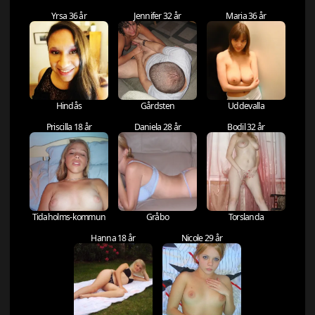
Yrsa 36 år
Jennifer 32 år
Maria 36 år
Hindås
Gårdsten
Uddevalla
Priscilla 18 år
Daniela 28 år
Bodil 32 år
Tidaholms-kommun
Gråbo
Torslanda
Hanna 18 år
Nicole 29 år