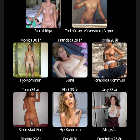
Stora Höga
Trollhättan–Vänersborg Airport
Monica 30 år
Francisca 29 år
Ronja 26 år
Hjo-Kommun
Surte
Töreboda Kommun
Tania 34 år
Elliot 33 år
Ursy 33 år
Strömstad-Port
Hjo-Kommun
Alingsås
Birgitta 26 år
Per 40 år
Dominika 26 år