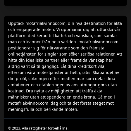
Upptäck motafriakvinnor.com, din nya destination för äkta
och engagerade möten. Vi uppmanar dig att utforska vår
plattform dedikerad till kärlek och vänskap, som samlar
män och kvinnor från hela världen. motafriakvinnor.com
positionerar sig för närvarande som den främsta
onlinetjänsten för singlar som söker seriösa relationer. Att
hitta din idealiska partner eller framtida vänskap har
aldrig varit så tillgängligt. Låt dina kreditkort vila,
eftersom våra mötestjänster är helt gratis! Skapandet av
din profil, sökningen efter medlemmar som delar dina
ambitioner och etableringen av anslutningar görs utan
kostnad. Dra nytta av möjligheten att träffa äkta
människor utan att spendera en enda krona. Gå med i
motafriakvinnor.com idag och ta det första steget mot
meningsfulla och berikande möten.
© 2023. Alla rättigheter förbehållna.