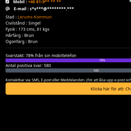
Mobil :
+46 81-9** ** **
E-mail : c*s***@********.***
Stad :
Lerums-Kommun
Civilstånd : Singel
Fysik : 173 cms, 61 kgs
Hårfärg : Brun
Ögonfärg : Brun
Svarstakt: 78% från sin mobiltelefon
78%
Antal positiva svar: 580
580
Kontaktbar via: SMS, E-post eller Meddelanden. (För att låsa upp e-post
Klicka här för att: C