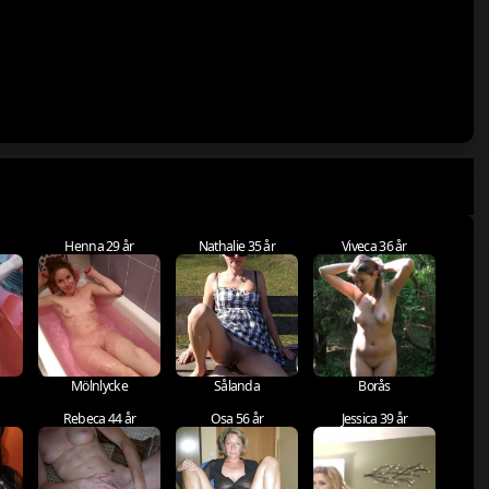
Henna 29 år
Nathalie 35 år
Viveca 36 år
Mölnlycke
Sålanda
Borås
Rebeca 44 år
Osa 56 år
Jessica 39 år