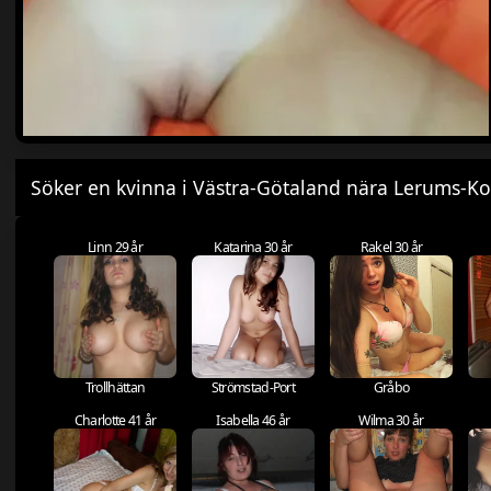
Söker en kvinna i Västra-Götaland nära Lerums-
Linn 29 år
Katarina 30 år
Rakel 30 år
Trollhättan
Strömstad-Port
Gråbo
Charlotte 41 år
Isabella 46 år
Wilma 30 år