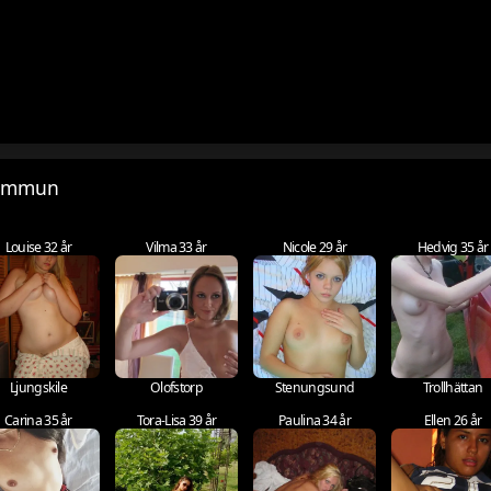
Kommun
Louise 32 år
Vilma 33 år
Nicole 29 år
Hedvig 35 år
Ljungskile
Olofstorp
Stenungsund
Trollhättan
Carina 35 år
Tora-Lisa 39 år
Paulina 34 år
Ellen 26 år