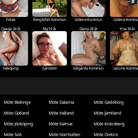
Fritsla
Bengtsfors Kommun
Götene-Kommun
Götene-Komm
Qiaojia 34 år
My 19 år
Diana 28 år
Yrsa 30 år
Falköping
Gårdsten
Vårgårda Kommun
Lerums-Komm
Möte Blekinge
Möte Dalarna
Möte Gävleborg
Möte Gotland
Möte Halland
Möte Jämtland
Möte Jönköping
Möte Kalmar
Möte Kronoberg
Möte N/A
Möte Norrbotten
Möte Örebro