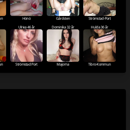
un
Hönö
Gårdsten
Strömstad-Port
Ulriка 46 år
Dominika 32 år
Hulda 36 år
un
Strömstad Port
Majorna
Tibro-Kommun