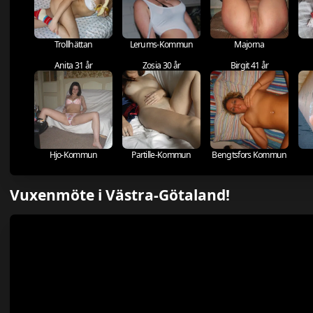
Trollhättan
Lerums-Kommun
Majorna
Anita 31 år
Zosia 30 år
Birgit 41 år
Hjo-Kommun
Partille-Kommun
Bengtsfors Kommun
Vuxenmöte i Västra-Götaland!