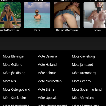
omölla Kommun
Bara
Båstads Kommun
Förslöv
Möte Blekinge
Möte Dalarna
Möte Gävleborg
Möte Gotland
Möte Halland
Möte Jämtland
Möte Jönköping
Möte Kalmar
Möte Kronoberg
Möte N/A
Möte Norrbotten
Möte Örebro
Möte Östergötland
Möte Skåne
Möte Södermanland
Möte Stockholm
Möte Uppsala
Möte Värmland
Möte Västerbotten
Möte Västernorrland
Möte Västmanland