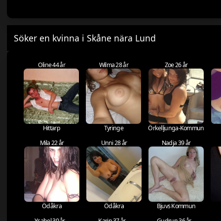
Söker en kvinna i Skåne nära Lund
Oline 44 år
Wilma 28 år
Zoe 26 år
Hittarp
Tyringe
Örkelljunga-Kommun
Mila 22 år
Unni 28 år
Nadja 39 år
Ödåkra
Ödåkra
Bjuvs Kommun
Ysabel 30 år
Karin 37 år
Gudrun 36 år