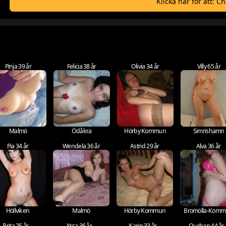
Klicka här för att: C
Pinja 39 år
Felicia 38 år
Olivia 34 år
Villy 65 år
Malmö
Ödåkra
Hörby Kommun
Simrishamn
Pia 34 år
Wendela 36 år
Astrid 29 år
Alva 36 år
Höllviken
Malmö
Hörby Kommun
Bromölla-Kom
Brita 25 år
Yrsa 36 år
Karin 33 år
Qurban 44 år