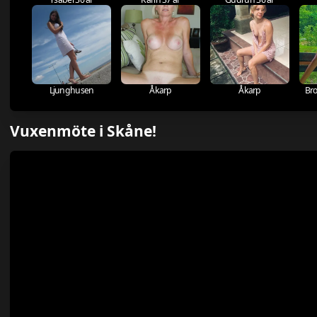
Ljunghusen
Åkarp
Åkarp
Br
Vuxenmöte i Skåne!