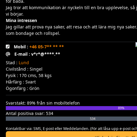
för båda.
Jag tror att kommunikation är nyckeln till en bra upplevelse, så
vi börjar.
Mina intressen
Jag gillar att prova nya saker, att resa och att lära mig nya sake
som bondage och rollspel.
Mobil :
+46 05-7** ** **
E-mail : v*r*@****.**
Stad :
Lund
Civilstånd : Singel
Fysik : 170 cms, 58 kgs
Hårfärg : Svart
Ögonfärg : Grön
Svarstakt: 89% från sin mobiltelefon
89%
Antal positiva svar: 534
534
Kontaktbar via: SMS, E-post eller Meddelanden. (För att låsa upp e-post