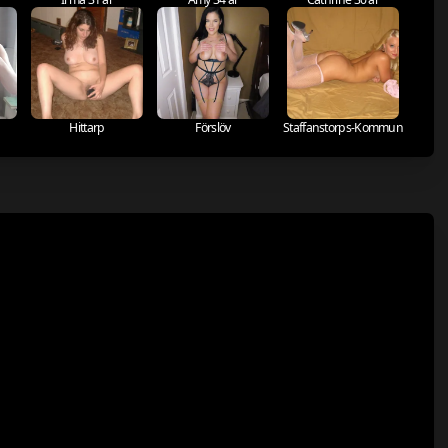
Hittarp
Förslöv
Staffanstorps-Kommun