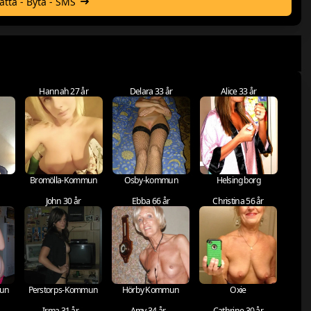
hatta - Byta - SMS
Hannah 27 år
Delara 33 år
Alice 33 år
Bromölla-Kommun
Osby-kommun
Helsingborg
John 30 år
Ebba 66 år
Christina 56 år
mun
Perstorps-Kommun
Hörby Kommun
Oxie
Irma 31 år
Amy 34 år
Cathrine 30 år