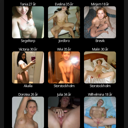
Tania 27 år
Evelina 35 år
Mirjam 18 år
Segeltorp
Jordbro
Brevik
Victoria 30 år
Wivi 35 år
Malin 30 år
Akalla
Storstockholm
Storstockholm
Dorotea 26 år
Julia 34 år
Wilhelmina 18 år