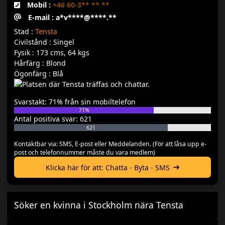
Mobil :
+46 60-3** ** **
E-mail : a*v****@****.**
Stad :
Tensta
Civilstånd : Singel
Fysik : 173 cms, 64 kgs
Hårfärg : Blond
Ögonfärg : Blå
Svarstakt: 71% från sin mobiltelefon
71%
Antal positiva svar: 621
621
Kontaktbar via: SMS, E-post eller Meddelanden. (För att låsa upp e-
post och telefonnummer måste du vara medlem)
Klicka här för att: Chatta - Byta - SMS
Söker en kvinna i Stockholm nära Tensta