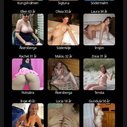
Kungsholmen
Sigtuna
Södermalm
Ellen 63 år
Olivia 30 år
Laura 34 år
Åkersberga
Södertälje
Insjön
Rachel 31 år
Malou 32 år
Zosia 31 år
Fisksätra
Åkersberga
Tensta
Inge 40 år
Lucia 18 år
Gundula 56 år