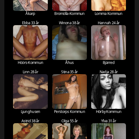
Åkarp
Bromölla-Kommun
Lomma Kommun
Ebba 33 år
Winona 38 år
Hannah 24 år
Höörs-Kommun
Åhus
Bjärred
Linn 28 år
Stina 35 år
Nadja 28 år
Ljunghusen
Perstorps Kommun
Hörby Kommun
Astrid 38 år
Olga 55 år
Ylva 31 år