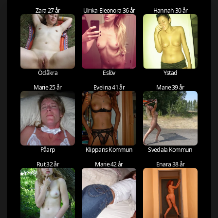
Zara 27 år
Ulrika-Eleonora 36 år
Hannah 30 år
Ödåkra
Eslöv
Ystad
Marie 25 år
Evelina 41 år
Marie 39 år
Påarp
Klippans Kommun
Svedala Kommun
Rut 32 år
Marie 42 år
Enara 38 år