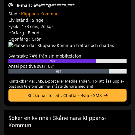
E-mail : e*e***@******.***
Stad :
Klippans-Kommun
Civilstånd : Singel
Fysik : 173 cms, 76 kgs
Hårfärg : Blond
Ögonfärg : Grön
Svarstakt: 74% från sin mobiltelefon
74%
Antal positiva svar: 681
681
Kontaktbar via: SMS, E-post eller Meddelanden. (För att låsa upp e-
post och telefonnummer måste du vara medlem)
Klicka här för att: Chatta - Byta - SMS
Söker en kvinna i Skåne nära Klippans-
Kommun