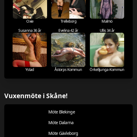
Oxie
Trelleborg
Malmö
Susanna 36 år
Evelina 42 år
Ullis 34 år
Ystad
Åstorps Kommun
Örkelljunga-Kommun
Vuxenmöte i Skåne!
Möte Blekinge
Möte Dalarna
Möte Gävleborg