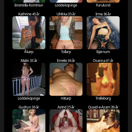
Bromölla-Kommun
Löddeköpinge
Furulund
Kathrine 45 år
Ulrikka 35 år
Irma 36 år
Åkarp
Tollarp
Bjärnum
Malin 33 år
Emelie 36 år
Osanna 41 år
Löddeköpinge
Hittarp
Trelleborg
Gudrun 36 år
Astrid 25 år
Quaid-e-Azam 39 år