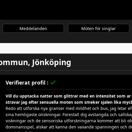
Meddelanden
Möten för singlar
-Kommun, Jönköping
Verifierat profil :
Vill du upptacka natter som glittrar med en intensitet som ar
stravar jag efter sensuella moten som smeker sjalen lika my
Redo att utforska nya granser med mildhet och bus, jag letar eft
sina hemligaste onskningar. Forestall dig avstangda och salls
viskningar och de sensoriska utforskningarna kommer att bli ofo
dominansspel, alskar att kanna den vaxande spanningen och de