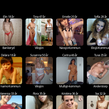
Elin 18 år
Tina 47 år
Emelie 20 år
Sofia 28 år
Bankeryd
Viksjön
Nässjö-Kommun
Eksjö-Kommu
Delara 18 år
Susanna 50 år
Carina 46 år
Tuva 35 år
rnamo Kommun
Viksjön
Mullsjö-kommun
Anderstorp
Vanessa 33 år
Flora 35 år
Kristiina 36 år
Iva 32 år