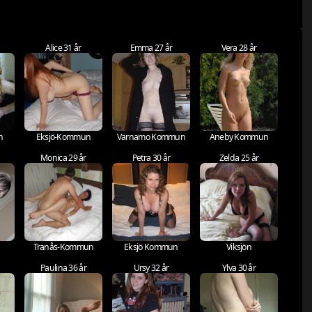
Alice 31 år
Emma 27 år
Vera 28 år
n
Eksjö-Kommun
Värnamo Kommun
Aneby Kommun
Monica 29 år
Petra 30 år
Zelda 25 år
Tranås-Kommun
Eksjö Kommun
Viksjön
Paulina 36 år
Ursy 32 år
Ylva 30 år