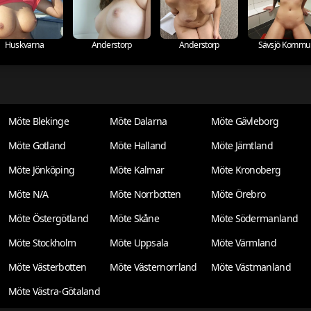
Huskvarna
Anderstorp
Anderstorp
Sävsjö Komm
Möte Blekinge
Möte Dalarna
Möte Gävleborg
Möte Gotland
Möte Halland
Möte Jämtland
Möte Jönköping
Möte Kalmar
Möte Kronoberg
Möte N/A
Möte Norrbotten
Möte Örebro
Möte Östergötland
Möte Skåne
Möte Södermanland
Möte Stockholm
Möte Uppsala
Möte Värmland
Möte Västerbotten
Möte Västernorrland
Möte Västmanland
Möte Västra-Götaland