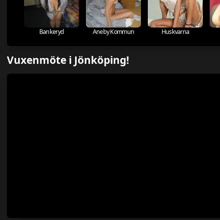
Bankeryd
Aneby Kommun
Huskvarna
Vuxenmöte i Jönköping!