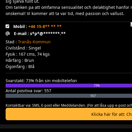
sig sjalva fullt ut.
Om tanken pa att omfamna sensualitet och delaktighet hanfor mi
onskemal! Vi kommer att ta var tid, med passion och vallust.
Mobil :
+46 15-8** ** **
E-mail : s*p*@*******.**
Stad :
Tranås-Kommun
Civilstånd : Singel
Fysik : 167 cms, 74 kgs
Hårfärg : Brun
Ögonfärg : Blå
Svarstakt: 73% från sin mobiltelefon
73%
Antal positiva svar: 557
557
Kontaktbar via: SMS, E-post eller Meddelanden. (För att låsa upp e-post
Klicka här för att: C