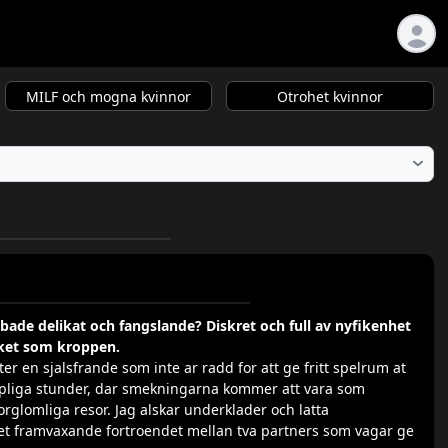
MILF och mogna kvinnor
Otrohet kvinnor
 bade delikat och fangslande? Diskret och full av nyfikenhet
cket som kroppen.
er en sjalsfrande som inte ar radd for att ge fritt spelrum at
kapliga stunder, dar smekningarna kommer att vara som
rglomliga resor. Jag alskar underklader och latta
t framvaxande fortroendet mellan tva partners som vagar ge