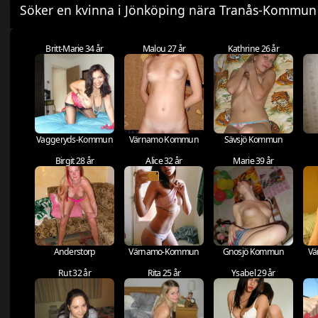
Söker en kvinna i Jönköping nära Tranås-Kommun
Britt-Marie 34 år
Malou 27 år
Kathrine 26 år
Vaggeryds-Kommun
Värnamo Kommun
Sävsjö Kommun
Birgit 28 år
Alice 32 år
Marie 39 år
Anderstorp
Värnamo-Kommun
Gnosjö Kommun
Vä
Rut 32 år
Rita 25 år
Ysabel 29 år