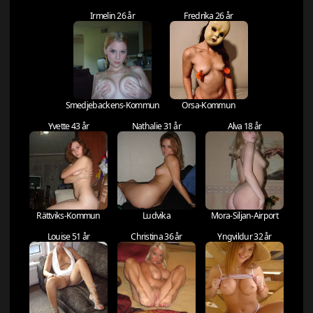
Irmelin 26 år
Fredrika 26 år
Smedjebackens-Kommun
Orsa-Kommun
Yvette 43 år
Nathalie 31 år
Alva 18 år
Rättviks-Kommun
Ludvika
Mora-Siljan-Airport
Louise 51 år
Christina 36 år
Yngvildur 32 år