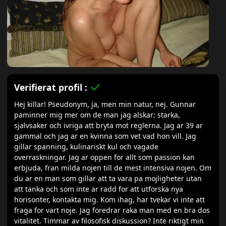
Verifierat profil :
Hej killar! Pseudonym, ja, men min natur, nej. Gunnar
paminner mig mer om de man jag alskar: starka,
sjalvsaker och ivriga att bryta mot reglerna. Jag ar 39 ar
gammal och jag ar en kvinna som vet vad hon vill. Jag
gillar spanning, kulinariskt kul och vagade
overraskningar. Jag ar oppen for allt som passion kan
erbjuda, fran milda nojen till de mest intensiva nojen. Om
du ar en man som gillar att ta vara pa mojligheter utan
att tanka och som inte ar radd for att utforska nya
horisonter, kontakta mig. Kom ihag, har tvekar vi inte att
fraga for vart noje. Jag foredrar raka man med en bra dos
vitalitet. Timmar av filosofisk diskussion? Inte riktigt min