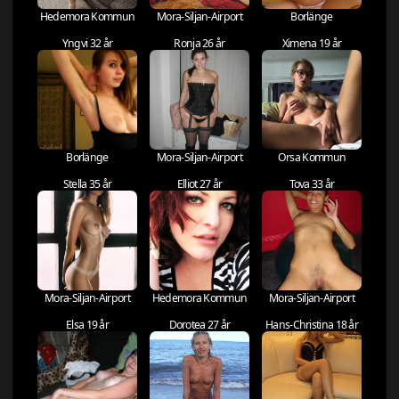
Hedemora Kommun
Mora-Siljan-Airport
Borlänge
Yngvi 32 år
Ronja 26 år
Ximena 19 år
Borlänge
Mora-Siljan-Airport
Orsa Kommun
Stella 35 år
Elliot 27 år
Tova 33 år
Mora-Siljan-Airport
Hedemora Kommun
Mora-Siljan-Airport
Elsa 19 år
Dorotea 27 år
Hans-Christina 18 år