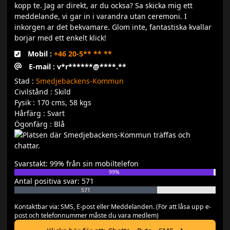
kopp te. Jag ar direkt, ar du ocksa? Sa skicka mig ett
meddelande, vi gar in i varandra utan ceremoni. I
inkorgen ar det bekvamare. Glom inte, fantastiska kvallar
borjar med ett enkelt klick!
Mobil :
+46 20-5** ** **
E-mail : v*r******@****.**
Stad :
Smedjebackens-Kommun
Civilstånd : Skild
Fysik : 170 cms, 58 kgs
Hårfärg : Svart
Ögonfärg : Blå
Svarstakt: 99% från sin mobiltelefon
99%
Antal positiva svar: 571
571
Kontaktbar via: SMS, E-post eller Meddelanden. (För att låsa upp e-
post och telefonnummer måste du vara medlem)