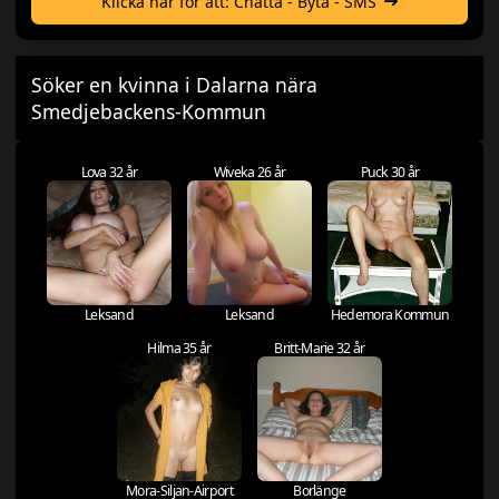
Klicka här för att: Chatta - Byta - SMS
Söker en kvinna i Dalarna nära
Smedjebackens-Kommun
Lova 32 år
Wiveka 26 år
Puck 30 år
Leksand
Leksand
Hedemora Kommun
Hilma 35 år
Britt-Marie 32 år
Mora-Siljan-Airport
Borlänge