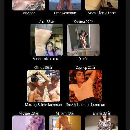
Borlänge
Orsa Kommun
Mora-Siljan-Airport
Alice 33 år
Kristina 29 år
Vansbro Kommun
Djurås
Olinda 36 år
Zeynep 22 år
Malung-Sälens kommun
Smedjebackens-Kommun
Michael 28 år
Miriam 40 år
Emma 38 år