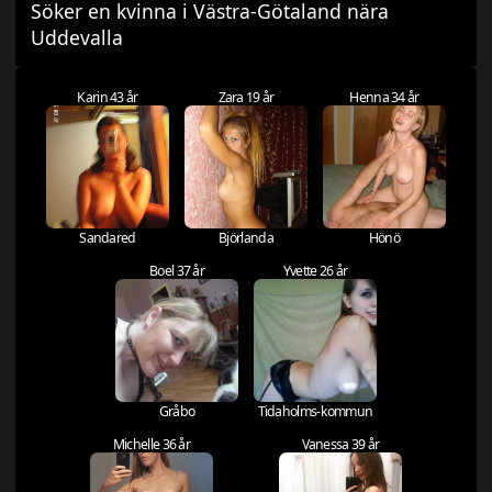
Söker en kvinna i Västra-Götaland nära
Uddevalla
Karin 43 år
Zara 19 år
Henna 34 år
Sandared
Björlanda
Hönö
Boel 37 år
Yvette 26 år
Gråbo
Tidaholms-kommun
Michelle 36 år
Vanessa 39 år