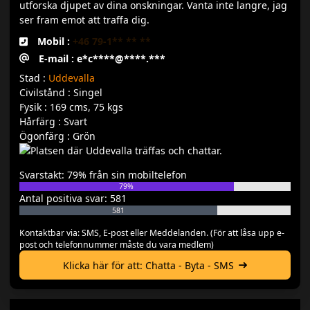
utforska djupet av dina onskningar. Vanta inte langre, jag
ser fram emot att traffa dig.
Mobil :
+46 79-1** ** **
E-mail : e*c****@****.***
Stad :
Uddevalla
Civilstånd : Singel
Fysik : 169 cms, 75 kgs
Hårfärg : Svart
Ögonfärg : Grön
Svarstakt: 79% från sin mobiltelefon
79%
Antal positiva svar: 581
581
Kontaktbar via: SMS, E-post eller Meddelanden. (För att låsa upp e-
post och telefonnummer måste du vara medlem)
Klicka här för att: Chatta - Byta - SMS