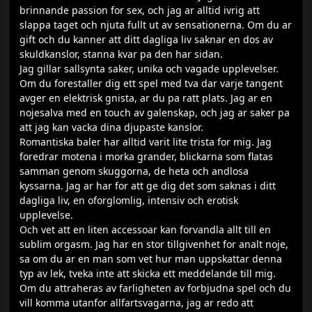
brinnande passion for sex, och jag ar alltid ivrig att
slappa taget och njuta fullt ut av sensationerna. Om du ar
gift och du kanner att ditt dagliga liv saknar en dos av
skuldkanslor, stanna kvar pa den har sidan.
Jag gillar sallsynta saker, unika och vagade upplevelser.
Om du forestaller dig ett spel med tva dar varje tangent
avger en elektrisk gnista, ar du pa ratt plats. Jag ar en
nojesalva med en touch av galenskap, och jag ar saker pa
att jag kan vacka dina djupaste kanslor.
Romantiska baler har alltid varit lite trista for mig. Jag
foredrar motena i morka grander, blickarna som flatas
samman genom skuggorna, de heta och andlosa
kyssarna. Jag ar har for att ge dig det som saknas i ditt
dagliga liv, en oforglomlig, intensiv och erotisk
upplevelse.
Och vet att en liten accessoar kan forvandla allt till en
sublim orgasm. Jag har en stor tillgivenhet for analt noje,
sa om du ar en man som vet hur man uppskattar denna
typ av lek, tveka inte att skicka ett meddelande till mig.
Om du attraheras av farligheten av forbjudna spel och du
vill komma utanfor allfartsvagarna, jag ar redo att