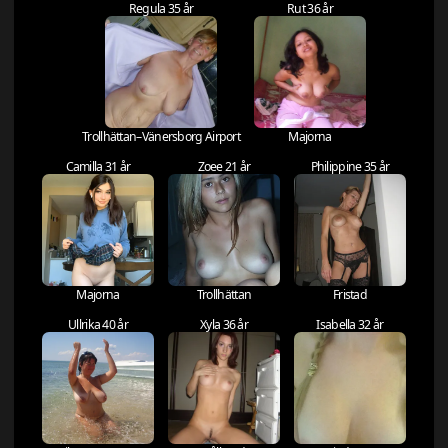
Regula 35 år
Rut 36 år
Trollhättan–Vänersborg Airport
Majorna
Camilla 31 år
Zoee 21 år
Philippine 35 år
Majorna
Trollhättan
Fristad
Ullrika 40 år
Xyla 36 år
Isabella 32 år