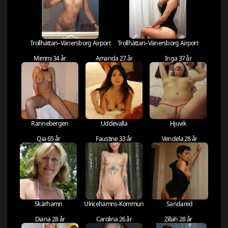
Trollhättan–Vänersborg Airport
Trollhättan–Vänersborg Airport
Mimmi 34 år
Amanda 27 år
Inga 37 år
Rannebergen
Uddevalla
Hjuvik
Qia 65 år
Faustine 33 år
Vendela 28 år
Skärhamn
Ulricehamns-Kommun
Sandared
Diana 28 år
Carolina 26 år
Zillah 28 år