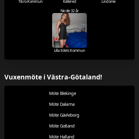
Tibro-Kommun
Kållered
Lindome
Nicole 32 år
Lilla Edets Kommun
Vuxenmöte i Västra-Götaland!
Möte Blekinge
Möte Dalarna
Möte Gävleborg
Möte Gotland
Möte Halland