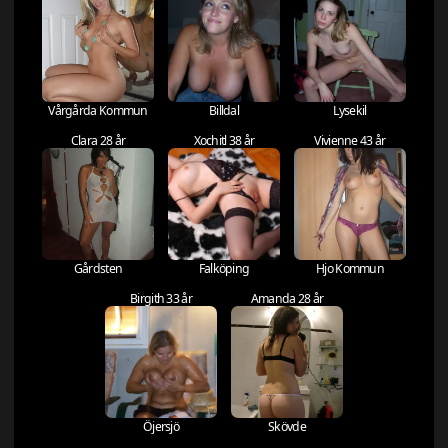
Vårgårda Kommun
Billdal
Lysekil
Clara 28 år
Xochitl 38 år
Vivienne 43 år
Gårdsten
Falköping
Hjo Kommun
Birgith 33 år
Amanda 28 år
Öjersjö
Skövde