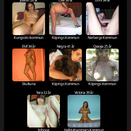
Josefin 28 år
Cilla 38 år
Unni 34 år
Kungsörs-kommun
Köpings Kommun
Norbergs Kommun
Elof 34 år
Negra 41 år
Qiaojia 25 år
Skultuna
Köpings Kommun
Köpings-Kommun
Yara 32 år
Victoria 39 år
Arboga
Hallstahammars-Kommun