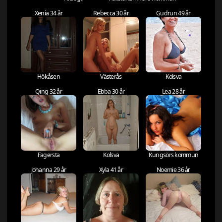
Xenia 34 år
Rebecca 30 år
Gudrun 49 år
Hökåsen
Västerås
Kolsva
Qing 32 år
Ebba 30 år
Lea 28 år
Fagersta
Kolsva
Kungsörs kommun
Johanna 29 år
Xyla 41 år
Noemie 36 år