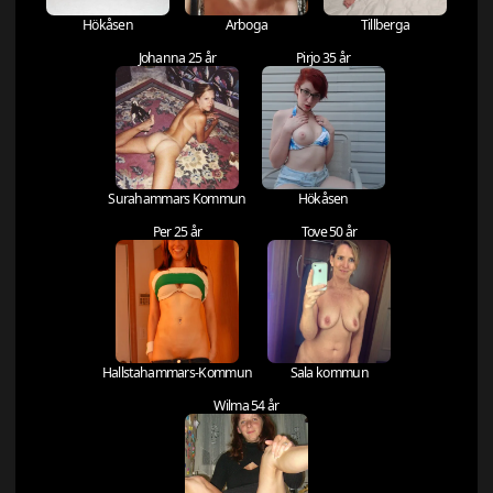
Hökåsen
Arboga
Tillberga
Johanna 25 år
Pirjo 35 år
Surahammars Kommun
Hökåsen
Per 25 år
Tove 50 år
Hallstahammars-Kommun
Sala kommun
Wilma 54 år