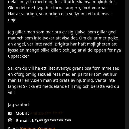
dela sin lycka med mig, for att utforska nya mojligheter.
Glom det: de blyga blickarna, angern, fordomarna.
Har ar vi arliga, vi ar arliga och vi flyr in i ett intensivt
noje.
Jag gillar man som mar bra av sig sjalva, som gillar god
mat och som inte tvekar att visa det. Om du ar mer pojke
an angel, var inte radd! Brigitta har haft mojligheten att
kyssa en mangd olika killar; och jag ar alltid oppen for nya
upptackter.
Sa, om du vill ha ett litet aventyr, granslosa fornimmelser,
en oforglomlig sexuell resa med en partner som vet hur
man far en vuxen man att grata av njutning. Vanta inte
langre! Skicka ett meddelande till mig och beratta vad du
vill!
Jag vantar!
Mobil :
+46 24-4** ** **
E-mail : b*c**@*******.***
Stad :
Köpings-Kommun