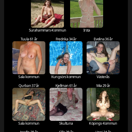
Surahammars-Kommun
Irsta
Tuula 61 år
Fredrika 34 år
Evelina 36 år
Sala kommun
Kungsörs kommun
Västerås
Qurban 37 år
Kjellman 61 år
Mia 29 år
Sala kommun
Skultuna
Köpings-Kommun