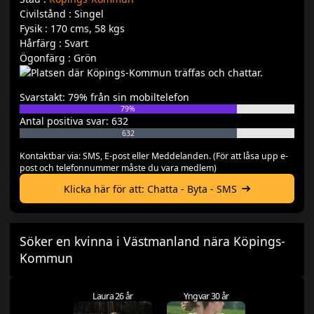
Civilstånd : Singel
Fysik : 170 cms, 58 kgs
Hårfärg : Svart
Ögonfärg : Grön
Svarstakt: 79% från sin mobiltelefon
79%
Antal positiva svar: 632
632
Kontaktbar via: SMS, E-post eller Meddelanden. (För att låsa upp e-
post och telefonnummer måste du vara medlem)
Klicka här för att: Chatta - Byta - SMS
Söker en kvinna i Västmanland nära Köpings-
Kommun
Laura 26 år
Yngvar 30 år