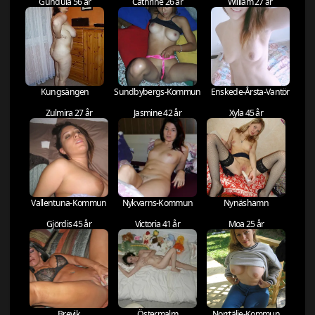
Gundula 56 år
Cathrine 26 år
William 27 år
Kungsängen
Sundbybergs-Kommun
Enskede-Årsta-Vantör
Zulmira 27 år
Jasmine 42 år
Xyla 45 år
Vallentuna-Kommun
Nykvarns-Kommun
Nynäshamn
Gjördis 45 år
Victoria 41 år
Moa 25 år
Brevik
Östermalm
Norrtälje-Kommun