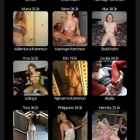
Maria 33 år
Ninni 36 år
Alva 38 år
Vallentuna Kommun
Haninge-Kommun
Stockholm
Yrsa 32 år
Elin 19 år
Cecilia 38 år
Lidingö
Nykvarns-Kommun
Akalla
Tora 36 år
Philippine 39 år
Henrika 35 år