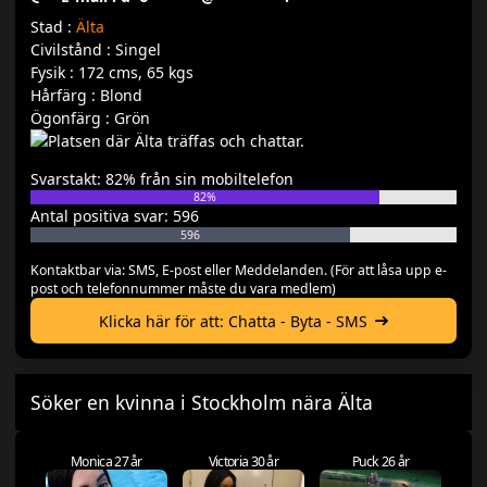
Stad :
Älta
Civilstånd : Singel
Fysik : 172 cms, 65 kgs
Hårfärg : Blond
Ögonfärg : Grön
Svarstakt: 82% från sin mobiltelefon
82%
Antal positiva svar: 596
596
Kontaktbar via: SMS, E-post eller Meddelanden. (För att låsa upp e-
post och telefonnummer måste du vara medlem)
Klicka här för att: Chatta - Byta - SMS
Söker en kvinna i Stockholm nära Älta
Monica 27 år
Victoria 30 år
Puck 26 år