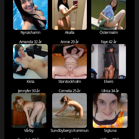
Nynäshamn
Akalla
Östermalm
Amanda 32 år
Annie 29 år
Faye 42 år
Kista
Storstockholm
Ekerö
Jennyfer 30 år
Cornelia 25 år
Ulrica 34 år
Vårby
Sundbybergs Kommun
Sigtuna