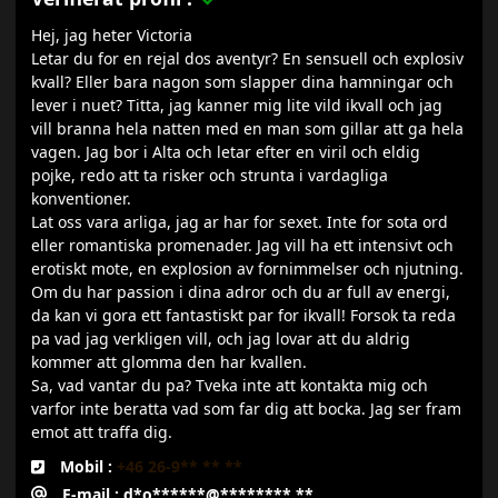
Hej, jag heter Victoria
Letar du for en rejal dos aventyr? En sensuell och explosiv
kvall? Eller bara nagon som slapper dina hamningar och
lever i nuet? Titta, jag kanner mig lite vild ikvall och jag
vill branna hela natten med en man som gillar att ga hela
vagen. Jag bor i Alta och letar efter en viril och eldig
pojke, redo att ta risker och strunta i vardagliga
konventioner.
Lat oss vara arliga, jag ar har for sexet. Inte for sota ord
eller romantiska promenader. Jag vill ha ett intensivt och
erotiskt mote, en explosion av fornimmelser och njutning.
Om du har passion i dina adror och du ar full av energi,
da kan vi gora ett fantastiskt par for ikvall! Forsok ta reda
pa vad jag verkligen vill, och jag lovar att du aldrig
kommer att glomma den har kvallen.
Sa, vad vantar du pa? Tveka inte att kontakta mig och
varfor inte beratta vad som far dig att bocka. Jag ser fram
emot att traffa dig.
Mobil :
+46 26-9** ** **
E-mail : d*o******@********.**