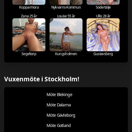
Kopparmora
Nykvarns-Kommun
Södertälje
Zana 25 år
Louise 55 år
Ullis 28 år
Segeltorp
Kungsholmen
Gustavsberg
Vuxenmöte i Stockholm!
Möte Blekinge
Möte Dalarna
Möte Gävleborg
Möte Gotland