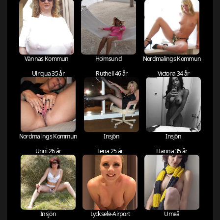
Vännäs Kommun
Holmsund
Nordmalings Kommun
Ulriqua 35 år
Ruthell 46 år
Victoria 34 år
Nordmalings Kommun
Insjön
Insjön
Unni 26 år
Lena 25 år
Hanna 35 år
Insjön
Lycksele-Airport
Umeå