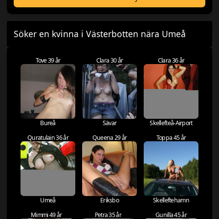
Söker en kvinna i Västerbotten nära Umeå
Tove 39 år
Clara 30 år
Clara 36 år
Bureå
Sävar
Skellefteå-Airport
Quratulain 36 år
Queena 29 år
Toppa 45 år
Umeå
Eriksbo
Skelleftehamn
Mimmi 49 år
Petra 35 år
Gunilla 45 år