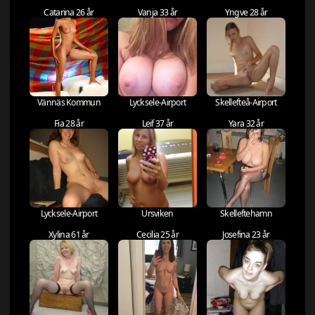
Catarina 26 år
Vanja 33 år
Yngve 28 år
Vännäs Kommun
Lycksele-Airport
Skellefteå-Airport
Fia 28 år
Leif 37 år
Yara 32 år
Lycksele-Airport
Ursviken
Skelleftehamn
Xylina 61 år
Cecilia 25 år
Josefina 23 år