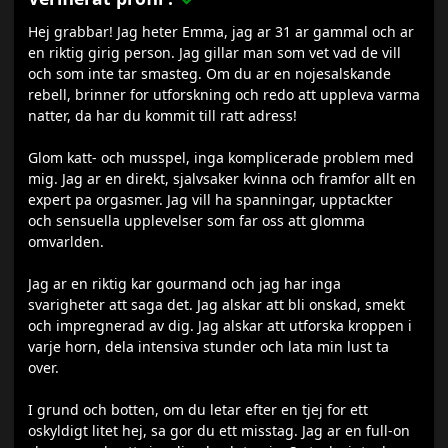
Hej grabbar! Jag heter Emma, jag ar 31 ar gammal och ar
en riktig girig person. Jag gillar man som vet vad de vill
och som inte tar smasteg. Om du ar en nojesalskande
rebell, brinner for utforskning och redo att uppleva varma
natter, da har du kommit till ratt adress!
Glom katt- och musspel, inga komplicerade problem med
mig. Jag ar en direkt, sjalvsaker kvinna och framfor allt en
expert pa orgasmer. Jag vill ha spanningar, upptackter
och sensuella upplevelser som far oss att glomma
omvarlden.
Jag ar en riktig kar gourmand och jag har inga
svarigheter att saga det. Jag alskar att bli onskad, smekt
och impregnerad av dig. Jag alskar att utforska kroppen i
varje horn, dela intensiva stunder och lata min lust ta
over.
I grund och botten, om du letar efter en tjej for ett
oskyldigt litet hej, sa gor du ett misstag. Jag ar en full-on