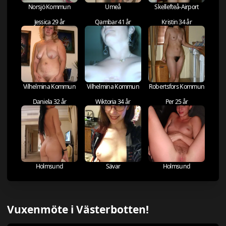
Norsjö Kommun
Umeå
Skellefteå-Airport
Jessica 29 år
Qambar 41 år
Kristin 34 år
Vilhelmina Kommun
Vilhelmina Kommun
Robertsfors Kommun
Daniela 32 år
Wiktoria 34 år
Per 25 år
Holmsund
Sävar
Holmsund
Vuxenmöte i Västerbotten!