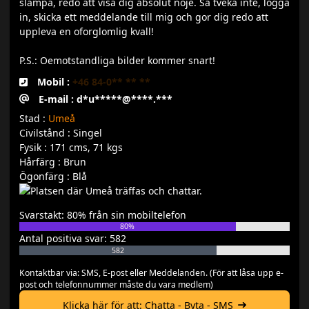
slampa, redo att visa dig absolut noje. Sa tveka inte, logga
in, skicka ett meddelande till mig och gor dig redo att
uppleva en oforglomlig kvall!
P.S.: Oemotstandliga bilder kommer snart!
Mobil :
+46 84-0** ** **
E-mail : d*u*****@****.***
Stad :
Umeå
Civilstånd : Singel
Fysik : 171 cms, 71 kgs
Hårfärg : Brun
Ögonfärg : Blå
Svarstakt: 80% från sin mobiltelefon
80%
Antal positiva svar: 582
582
Kontaktbar via: SMS, E-post eller Meddelanden. (För att låsa upp e-
post och telefonnummer måste du vara medlem)
Klicka här för att: Chatta - Byta - SMS