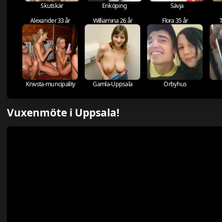
Skutskär
Enköping
Sävja
Alexander 33 år
Williamina 26 år
Flora 35 år
Knivsta-muncipality
Gamla-Uppsala
Örbyhus
Vuxenmöte i Uppsala!