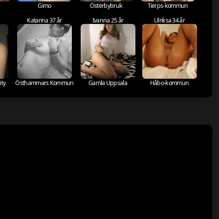
Gimo
Österbybruk
Tierps-kommun
Katarina 37 år
Ivanna 25 år
Ulriksa 34 år
ity
Östhammars Kommun
Gamla Uppsala
Håbo-kommun