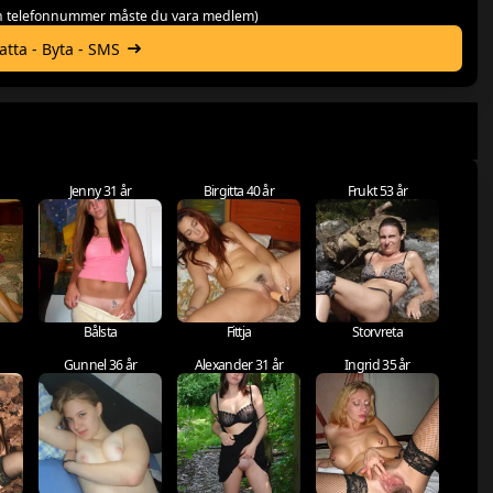
 och telefonnummer måste du vara medlem)
hatta - Byta - SMS
Jenny 31 år
Birgitta 40 år
Frukt 53 år
Bålsta
Fittja
Storvreta
Gunnel 36 år
Alexander 31 år
Ingrid 35 år