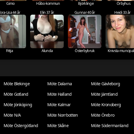
Gimo
Håbo-kommun
Björklinge
Örbyhus
Tora-Lisa 44 år
Elin 37 år
Gunnar 40 år
Heidi 33 år
Fittja
Alunda
Österbybruk
Knivsta-muncipal
Möte Blekinge
Möte Dalarna
Möte Gävleborg
Möte Gotland
Möte Halland
Möte Jämtland
Möte Jönköping
Möte Kalmar
Möte Kronoberg
Möte N/A
Möte Norrbotten
Möte Örebro
Möte Östergötland
Möte Skåne
Möte Södermanland