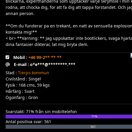
blickarna, experthanderna som upptacker varje skrymsle i min krop
rodna, att chocka dig, for att fa dig att tappa forstandet. Och 
annan person.
**Om du funderar pa en trekant, en natt av sensuella explosion
kontakta mig!**
< br> **Varning: ** Jag uppskattar inte bootlickers, svaga hjartan
dina fantasier dikterar, lat mig bryta dem.
Mobil :
+46 99-2** ** **
E-mail : o*e***@********.***
Stad :
Tierps-kommun
Civilstånd : Singel
Fysik : 168 cms, 59 kgs
Hårfärg : Svart
Ögonfärg : Grön
Svarstakt: 71% från sin mobiltelefon
71%
Antal positiva svar: 561
561