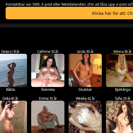
Kontaktbar via: SMS, E-post eller Meddelanden. (För att låsa upp e-post
Klicka här för att: C
Delara 18 år
Cathrine 32 år
Linda 30 år
Minna 36 år
Bålsta
Storvreta
Skutskär
Björklinge
Delia 40 år
Emma 35 år
Wiveka 42 år
Sofia 29 år