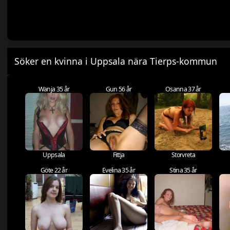
Söker en kvinna i Uppsala nära Tierps-kommun
Wanja 35 år
Gun 56 år
Osanna 37 år
Uppsala
Fittja
Storvreta
Göte 22 år
Evelina 35 år
Stina 35 år