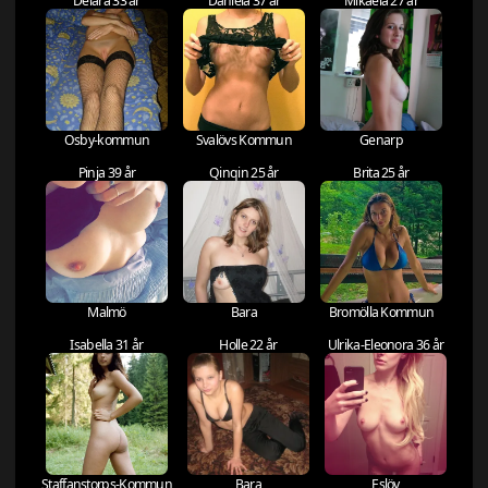
Delara 33 år
Daniela 37 år
Mikaela 27 år
Osby-kommun
Svalövs Kommun
Genarp
Pinja 39 år
Qinqin 25 år
Brita 25 år
Malmö
Bara
Bromölla Kommun
Isabella 31 år
Holle 22 år
Ulrika-Eleonora 36 år
Staffanstorps-Kommun
Bara
Eslöv