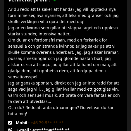
Ar du redo att fa saker att handa? Jag vill upptacka nya
fornimmelser, nya nyanser, att leka med granser och jag
skulle verkligen vilja gora det med dig!
Jag ar en kvinna som gillar att slappa taget och uppleva
starka stunder, intensiva natter.. .
Om du ar en fordomsfri man, med en forkarlek for
sensuella och gnistrande kvinnor, ar jag saker pa att vi
skulle komma overens underbart. Jag, jag alskar kramar,
pussar, smekningar och jag glomde nastan bort, jag
alskar ocksa att suga. Jag gillar att ta hand om man, att
gladja dem, att upphetsa dem, att fordjupa dem i
sensationsspel...
Jag ar ganska spontan, direkt och jag ar inte radd for att
saga vad jag vill. . Jag gillar kvallar med ett gott glas vin,
varm och sensuell musik, att prata om vara fantasier och
fa dem att utvecklas...
Och du? Redo att anta utmaningen? Du vet var du kan
hitta mig!
Mobil :
+46 79-5** ** **
E-mail : e*t****@*****.**