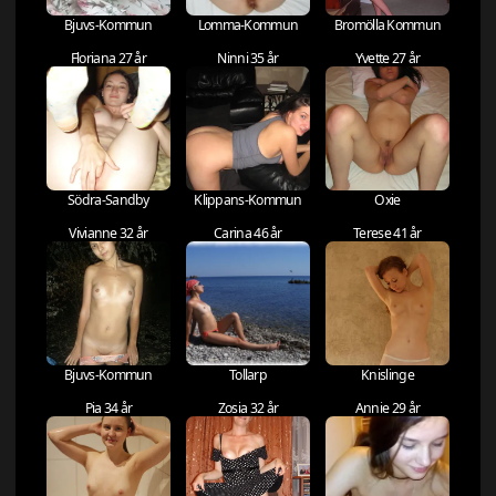
Bjuvs-Kommun
Lomma-Kommun
Bromölla Kommun
Floriana 27 år
Ninni 35 år
Yvette 27 år
Södra-Sandby
Klippans-Kommun
Oxie
Vivianne 32 år
Carina 46 år
Terese 41 år
Bjuvs-Kommun
Tollarp
Knislinge
Pia 34 år
Zosia 32 år
Annie 29 år