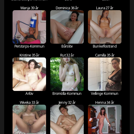
Wanja 39 år
Dominica 36 år
Laura 27 år
Perstorps-Kommun
Bårslöv
Bunkeflostrand
Kristine 35 år
Rut 32 år
Camilla 35 år
Arlöv
Bromölla-Kommun
Vellinge Kommun
Wiveka 33 år
Jenny 32 år
Henna 34 år