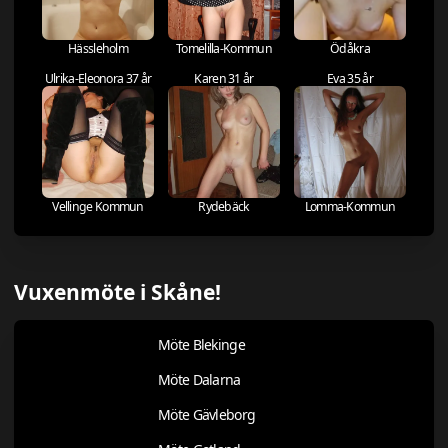
Hässleholm
Tomelilla-Kommun
Ödåkra
Ulrika-Eleonora 37 år
Karen 31 år
Eva 35 år
Vellinge Kommun
Rydebäck
Lomma-Kommun
Vuxenmöte i Skåne!
Möte Blekinge
Möte Dalarna
Möte Gävleborg