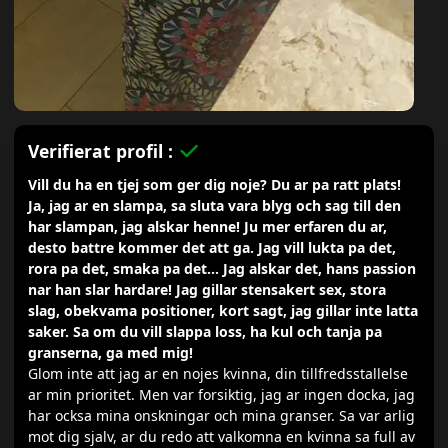
Verifierat profil :
Vill du ha en tjej som ger dig noje? Du ar pa ratt plats!
Ja, jag ar en slampa, sa sluta vara blyg och sag till den
har slampan, jag alskar henne! Ju mer erfaren du ar,
desto battre kommer det att ga. Jag vill lukta pa det,
rora pa det, smaka pa det... Jag alskar det, hans passion
nar han slar hardare! Jag gillar stensakert sex, stora
slag, obekvama positioner, kort sagt, jag gillar inte latta
saker. Sa om du vill slappa loss, ha kul och tanja pa
granserna, ga med mig!
Glom inte att jag ar en nojes kvinna, din tillfredsstallelse
ar min prioritet. Men var forsiktig, jag ar ingen docka, jag
har ocksa mina onskningar och mina granser. Sa var arlig
mot dig sjalv, ar du redo att valkomna en kvinna sa full av