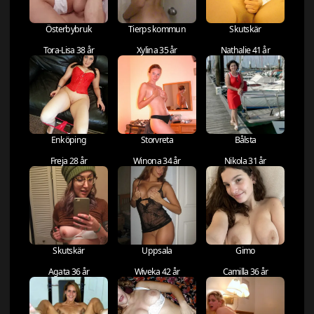
Österbybruk
Tierps kommun
Skutskär
Tora-Lisa 38 år
Xylina 35 år
Nathalie 41 år
Enköping
Storvreta
Bålsta
Freja 28 år
Winona 34 år
Nikola 31 år
Skutskär
Uppsala
Gimo
Agata 36 år
Wiveka 42 år
Camilla 36 år