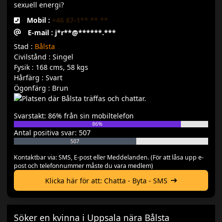
sexuell energi?
Mobil :
+46 87-1** ** **
E-mail : j*r**@******.***
Stad :
Bålsta
Civilstånd : Singel
Fysik : 168 cms, 58 kgs
Hårfärg : Svart
Ögonfärg : Brun
Svarstakt: 86% från sin mobiltelefon
86%
Antal positiva svar: 507
507
Kontaktbar via: SMS, E-post eller Meddelanden. (För att låsa upp e-
post och telefonnummer måste du vara medlem)
Klicka här för att: Chatta - Byta - SMS
Söker en kvinna i Uppsala nära Bålsta