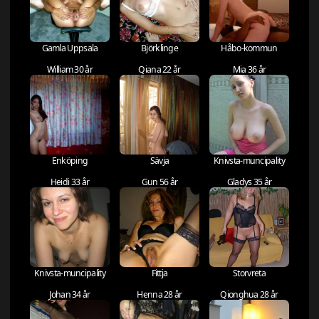
Gamla Uppsala
Björklinge
Håbo-kommun
William 30 år
Qiana 22 år
Mia 36 år
Enköping
Sävja
Knivsta-muncipality
Heidi 33 år
Gun 56 år
Gladys 35 år
Knivsta-muncipality
Fittja
Storvreta
Johan 34 år
Henna 28 år
Qionghua 28 år