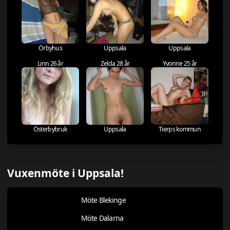
Örbyhus
Uppsala
Uppsala
Linn 26 år
Zelda 28 år
Yvonne 25 år
Österbybruk
Uppsala
Tierps kommun
Vuxenmöte i Uppsala!
Möte Blekinge
Möte Dalarna