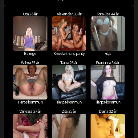
Uta 26 år
Alexander 33 år
Tora-Lisa 44 år
Bälinge
Knivsta-muncipality
Fittja
Wilma 55 år
Tania 26 år
Francisca 34 år
Tierps kommun
Tierps-kommun
Tierps-kommun
Vanessa 27 år
Zita 35 år
Diana 32 år