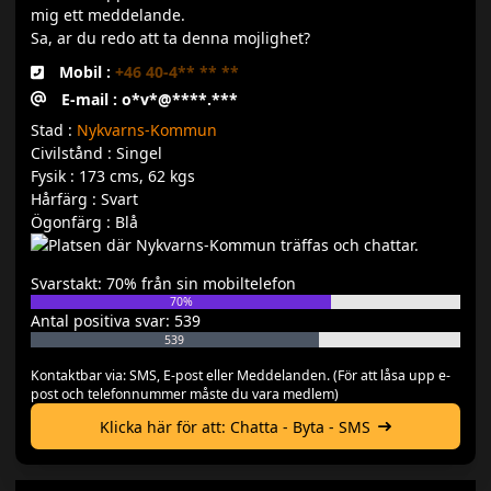
mig ett meddelande.
Sa, ar du redo att ta denna mojlighet?
Mobil :
+46 40-4** ** **
E-mail : o*v*@****.***
Stad :
Nykvarns-Kommun
Civilstånd : Singel
Fysik : 173 cms, 62 kgs
Hårfärg : Svart
Ögonfärg : Blå
Svarstakt: 70% från sin mobiltelefon
70%
Antal positiva svar: 539
539
Kontaktbar via: SMS, E-post eller Meddelanden. (För att låsa upp e-
post och telefonnummer måste du vara medlem)
Klicka här för att: Chatta - Byta - SMS