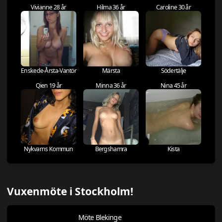
Vivianne 28 år
Hilma 36 år
Caroline 30 år
Enskede-Årsta-Vantör
Märsta
Södertälje
Qien 19 år
Minna 36 år
Nina 45 år
Nykvarns Kommun
Bergshamra
Kista
Vuxenmöte i Stockholm!
Möte Blekinge