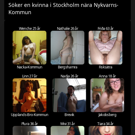
Söker en kvinna i Stockholm nära Nykvarns-
Kommun
Wenche 25 år
Nathalie 26 år
Friða 63 år
Nacka-Kommun
Bergshamra
Fisksätra
Linn 27 år
Nadja 26 år
Anna 18 år
Upplands-Bro-Kommun
Brevik
Jakobsberg
Plura 36 år
Wivi 31 år
Tiara 34 år