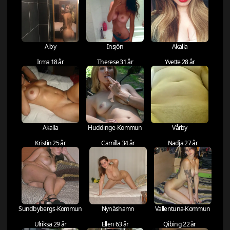
Alby
Insjön
Akalla
Irma 18 år
Therese 31 år
Yvette 28 år
Akalla
Huddinge-Kommun
Vårby
Kristin 25 år
Camilla 34 år
Nadja 27 år
Sundbybergs-Kommun
Nynäshamn
Vallentuna-Kommun
Ulriksa 29 år
Ellen 63 år
Qibing 22 år