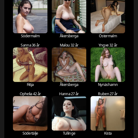
Södermalm
Åkersberga
Östermalm
Sanna 36 år
Malou 32 år
Yngve 32 år
Fittja
Åkersberga
Nynäshamn
Ophelia 42 år
Hanna 27 år
Ruben 27 år
Södertälje
Tullinge
Kista