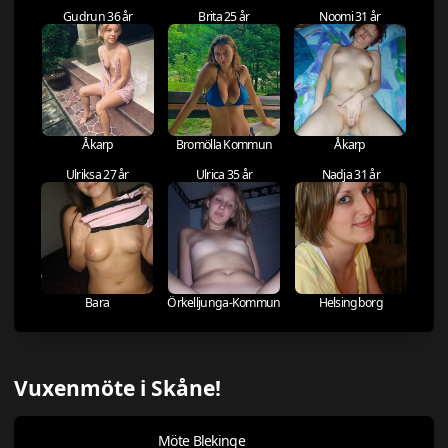
Gudrun 36 år
Brita 25 år
Noomi 31 år
Åkarp
Bromölla Kommun
Åkarp
Ulriksa 27 år
Ulrica 35 år
Nadja 31 år
Bara
Örkelljunga-Kommun
Helsingborg
Vuxenmöte i Skåne!
Möte Blekinge