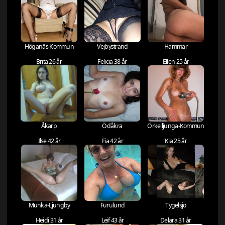
Höganäs Kommun
Vejbystrand
Hammar
Brita 26 år
Felicia 38 år
Ellen 25 år
Åkarp
Ödåkra
Örkelljunga-Kommun
Ilse 42 år
Fia 42 år
Kia 25 år
Munka-Ljungby
Furulund
Tygelsjö
Heidi 31 år
Leif 43 år
Delara 31 år