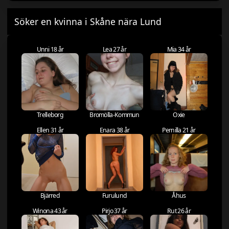
Söker en kvinna i Skåne nära Lund
Unni 18 år
Lea 27 år
Mia 34 år
Trelleborg
Bromölla-Kommun
Oxie
Ellen 31 år
Enara 38 år
Pernilla 21 år
Bjärred
Furulund
Åhus
Winona 43 år
Pirjo 37 år
Rut 26 år