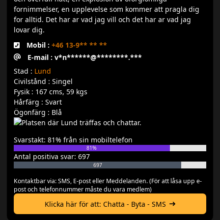
fornimmelser, en upplevelse som kommer att pragla dig
for alltid. Det har ar vad jag vill och det har ar vad jag
lovar dig.
Mobil :
+46 13-9** ** **
E-mail : v*n******@********.***
Stad :
Lund
Civilstånd : Singel
Fysik : 167 cms, 59 kgs
Hårfärg : Svart
Ögonfärg : Blå
Svarstakt: 81% från sin mobiltelefon
81%
Antal positiva svar: 697
697
Kontaktbar via: SMS, E-post eller Meddelanden. (För att låsa upp e-
post och telefonnummer måste du vara medlem)
Klicka här för att: Chatta - Byta - SMS