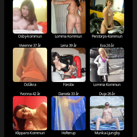
Osby-kommun
Lomma Kommun
Perstorps-Kommun
Vivienne 37 år
Lena 39 år
Eva 26 år
Ödåkra
Förslöv
Lomma Kommun
Yvonna 42 år
Daniela 33 år
Duja 26 år
Klippans Kommun
Hofterup
Munka-Ljungby