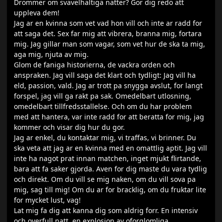
Drommer om svavelhaltiga natter? Gor dig redo att
uppleva dem!
Jag ar en kvinna som vet vad hon vill och inte ar radd for
att saga det. Sex far mig att vibrera, branna mig, fortara
mig. Jag gillar man som vagar, som vet hur de ska ta mig,
aga mig, njuta av mig.
Glom de faniga historierna, de vackra orden och
anspraken. Jag vill saga det klart och tydligt: Jag vill ha
eld, passion, vald. Jag ar trott pa snygga avslut, for langt
forspel, jag vill ga rakt pa sak. Omedelbart utlosning,
omedelbart tillfredsstallelse. Och om du har problem
med att hantera, var inte radd for att beratta for mig, jag
kommer och visar dig hur du gor.
Jag ar enkel, du kontaktar mig, vi traffas, vi brinner. Du
ska veta att jag ar en kvinna med en omattlig aptit. Jag vill
inte ha nagot prat innan matchen, inget mjukt flirtande,
bara att fa saker gjorda. Aven for dig maste du vara tydlig
och direkt. Om du vill se mig naken, om du vill sova pa
mig, sag till mig! Om du ar for bracklig, om du fruktar lite
for mycket lust, vag!
Lat mig fa dig att kanna dig som aldrig forr. En intensiv
och overfull natt, en explosion av oforglomliga