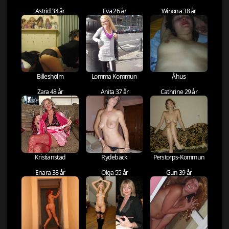
Astrid 34 år
Eva 26 år
Winona 38 år
Billesholm
Lomma Kommun
Åhus
Zara 48 år
Anita 37 år
Cathrine 29 år
Kristianstad
Rydebäck
Perstorps-Kommun
Enara 38 år
Olga 55 år
Gun 39 år