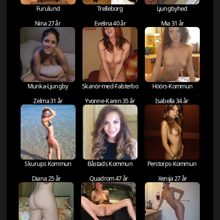
Furulund
Trelleborg
Ljungbyhed
Nina 27 år
Evelina 40 år
Mia 31 år
Munka-Ljungby
Skanör-med-Falsterbo
Höörs-Kommun
Zelma 31 år
Yvonne-Karen 35 år
Isabella 34 år
Skurups Kommun
Båstads Kommun
Perstorps-Kommun
Diana 25 år
Quadrom 47 år
Xenija 27 år