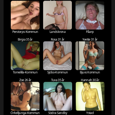
Perstorps-Kommun
Landskrona
Påarp
Birgia 35 år
Rosa 31 år
Yvette 31 år
Tomelilla-Kommun
Sjöbo-Kommun
Bjuvs Kommun
Zoe 26 år
Tuva 35 år
Hannah 30 år
Örkelljunga-Kommun
Södra-Sandby
Ystad