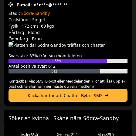
E-mail : n*c***@****.**
Stad :
Södra-Sandby
Civilstånd : Singel
Fysik : 172 cms, 69 kgs
Hårfärg : Blond
Ögonfärg : Brun
Svarstakt: 83% från sin mobiltelefon
83%
Antal positiva svar: 612
612
Kontaktbar via: SMS, E-post eller Meddelanden. (För att låsa upp e-
post och telefonnummer måste du vara medlem)
Klicka här för att: Chatta - Byta - SMS
Söker en kvinna i Skåne nära Södra-Sandby
Malin 33 år
Xylophia 21 år
Marie 25 år