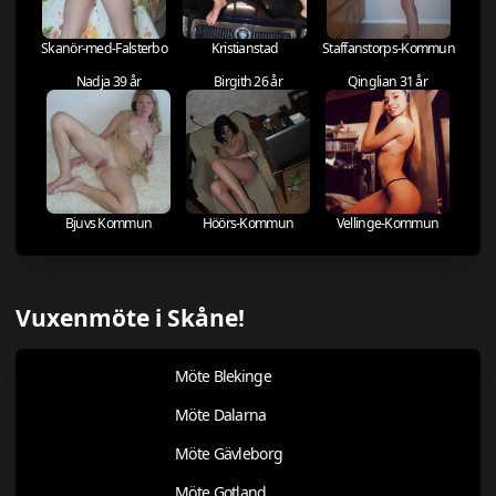
Skanör-med-Falsterbo
Kristianstad
Staffanstorps-Kommun
Nadja 39 år
Birgith 26 år
Qinglian 31 år
Bjuvs Kommun
Höörs-Kommun
Vellinge-Kommun
Vuxenmöte i Skåne!
Möte Blekinge
Möte Dalarna
Möte Gävleborg
Möte Gotland