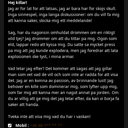
Hej killar!
Jag ar for lat for att latsas, jag ar bara har for skojs skull.
Inga sinnespel, inga langa diskussioner: om du vill fa mig
att kanna saker, skicka mig ett meddelande!
Sag, har du nagonsin omhuldat drommen om en riktigt
vild tjej? Jag drommer om att du tittar pa mig. Ogon som
eld, lappar redo att kyssa mig. Du satte sa mycket press
pa mig att jag kunde explodera, men jag foredrar att lata
explosionen ske tyst, i mina armar.
Vad letar jag efter? Det kommer att sagas att jag gillar
man som vet vad de vill och som inte ar radda for att visa
det. Jag ar en kvinna av passion, av brinnande lust! Jag
behover en kille som dominerar mig, som lyfter upp mig,
som far mig att kanna mer an nagot annat pa jorden. Om
du ar villig att ge mig det jag letar efter, da kan vi borja fa
saker att handa.
Tveka inte att visa mig vad du har i vaskan!
Mobil :
+46 48-1** ** **