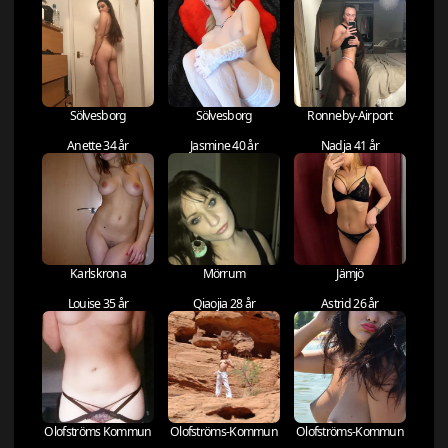
Sölvesborg
Sölvesborg
Ronneby-Airport
Anette 34 år
Jasmine 40 år
Nadja 41 år
Karlskrona
Mörrum
Jämjö
Louise 35 år
Qiaojia 28 år
Astrid 26 år
Olofströms Kommun
Olofströms-Kommun
Olofströms-Kommun