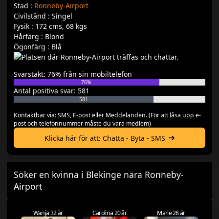
Stad :
Ronneby-Airport
Civilstånd : Singel
Fysik : 172 cms, 68 kgs
Hårfärg : Blond
Ögonfärg : Blå
Svarstakt: 76% från sin mobiltelefon
76%
Antal positiva svar: 581
581
Kontaktbar via: SMS, E-post eller Meddelanden. (För att låsa upp e-
post och telefonnummer måste du vara medlem)
Klicka här för att: Chatta - Byta - SMS
Söker en kvinna i Blekinge nära Ronneby-
Airport
Wanja 32 år
Carolina 20 år
Marie 28 år