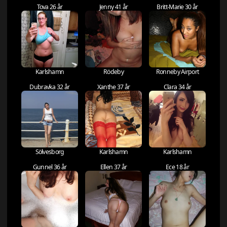
Tova 26 år
Jenny 41 år
Britt-Marie 30 år
Karlshamn
Rödeby
Ronneby Airport
Dubravka 32 år
Xanthe 37 år
Clara 34 år
Sölvesborg
Karlshamn
Karlshamn
Gunnel 36 år
Ellen 37 år
Ece 18 år