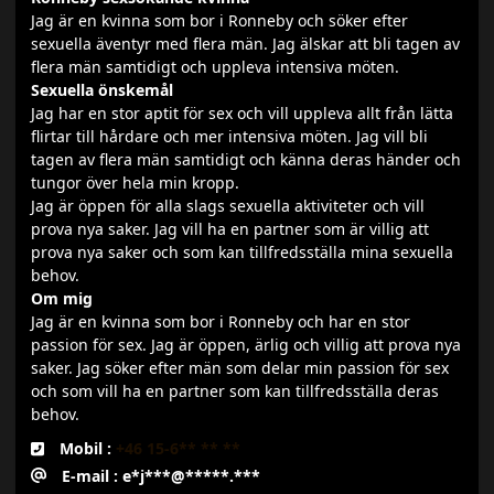
Jag är en kvinna som bor i Ronneby och söker efter
sexuella äventyr med flera män. Jag älskar att bli tagen av
flera män samtidigt och uppleva intensiva möten.
Sexuella önskemål
Jag har en stor aptit för sex och vill uppleva allt från lätta
flirtar till hårdare och mer intensiva möten. Jag vill bli
tagen av flera män samtidigt och känna deras händer och
tungor över hela min kropp.
Jag är öppen för alla slags sexuella aktiviteter och vill
prova nya saker. Jag vill ha en partner som är villig att
prova nya saker och som kan tillfredsställa mina sexuella
behov.
Om mig
Jag är en kvinna som bor i Ronneby och har en stor
passion för sex. Jag är öppen, ärlig och villig att prova nya
saker. Jag söker efter män som delar min passion för sex
och som vill ha en partner som kan tillfredsställa deras
behov.
Mobil :
+46 15-6** ** **
E-mail : e*j***@*****.***