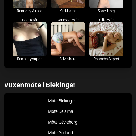
Ronneby-Airport
Karlshamn
Sölvesborg
Boel 40 år
Vanessa 38 år
Ullis 25 år
Ronneby Airport
Sölvesborg
Ronneby Airport
Vuxenmöte i Blekinge!
Möte Blekinge
Möte Dalarna
Möte Gävleborg
Möte Gotland