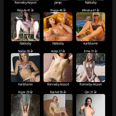
Ronneby Airport
Jämjö
Nättraby
Regula 41 år
Frigga 46 år
Winona 41 år
Nättraby
Nättraby
Karlshamn
Nadja 28 år
Anita 27 år
Irma 31 år
Karlshamn
Ronneby Airport
Ronneby-Airport
Inger 29 år
Rachel 36 år
Qin 31 år