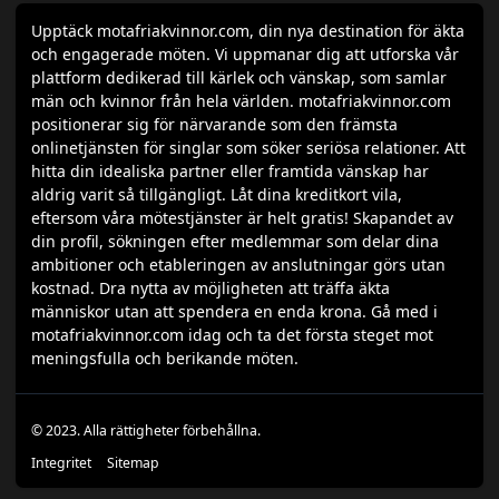
Upptäck motafriakvinnor.com, din nya destination för äkta
och engagerade möten. Vi uppmanar dig att utforska vår
plattform dedikerad till kärlek och vänskap, som samlar
män och kvinnor från hela världen. motafriakvinnor.com
positionerar sig för närvarande som den främsta
onlinetjänsten för singlar som söker seriösa relationer. Att
hitta din idealiska partner eller framtida vänskap har
aldrig varit så tillgängligt. Låt dina kreditkort vila,
eftersom våra mötestjänster är helt gratis! Skapandet av
din profil, sökningen efter medlemmar som delar dina
ambitioner och etableringen av anslutningar görs utan
kostnad. Dra nytta av möjligheten att träffa äkta
människor utan att spendera en enda krona. Gå med i
motafriakvinnor.com idag och ta det första steget mot
meningsfulla och berikande möten.
© 2023. Alla rättigheter förbehållna.
Integritet
Sitemap