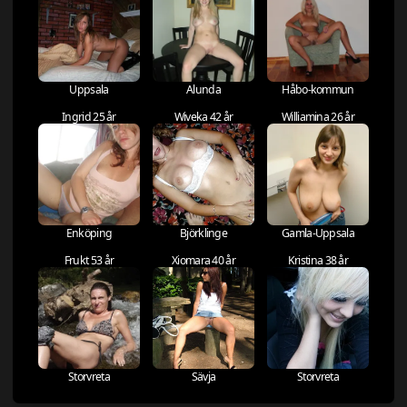
Uppsala
Alunda
Håbo-kommun
Ingrid 25 år
Wiveka 42 år
Williamina 26 år
Enköping
Björklinge
Gamla-Uppsala
Frukt 53 år
Xiomara 40 år
Kristina 38 år
Storvreta
Sävja
Storvreta