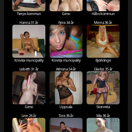
Tierps-kommun
Gimo
Håbo kommun
Hanna 31 år
Fjöra 34 år
Minna 36 år
Knivsta muncipality
Knivsta muncipality
Björklinge
Lisbeth 31 år
Winona 34 år
Gladys 35 år
Gimo
Uppsala
Storvreta
Linn 26 år
Tora 36 år
Mia 36 år