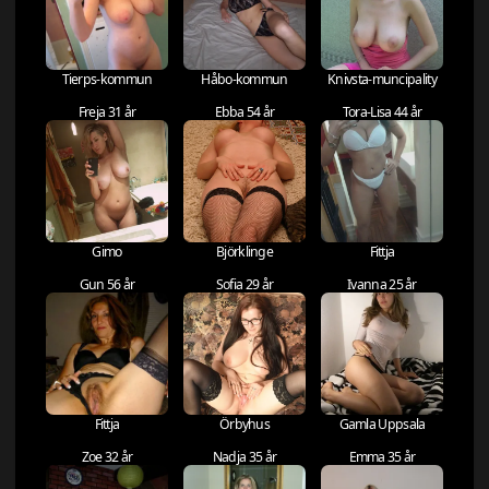
Tierps-kommun
Håbo-kommun
Knivsta-muncipality
Freja 31 år
Ebba 54 år
Tora-Lisa 44 år
Gimo
Björklinge
Fittja
Gun 56 år
Sofia 29 år
Ivanna 25 år
Fittja
Örbyhus
Gamla Uppsala
Zoe 32 år
Nadja 35 år
Emma 35 år