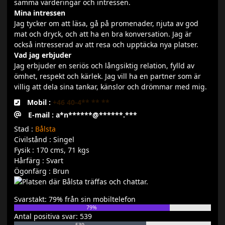
samma värderingar och intressen.
Mina intressen
Jag tycker om att läsa, gå på promenader, njuta av god
mat och dryck, och att ha en bra konversation. Jag är
också intresserad av att resa och upptäcka nya platser.
Vad jag erbjuder
Jag erbjuder en seriös och långsiktig relation, fylld av
ömhet, respekt och kärlek. Jag vill ha en partner som är
villig att dela sina tankar, känslor och drömmar med mig.
Mobil :
+46 40-4** ** **
E-mail : a*n******@******.***
Stad :
Bålsta
Civilstånd : Singel
Fysik : 170 cms, 71 kgs
Hårfärg : Svart
Ögonfärg : Brun
Svarstakt: 79% från sin mobiltelefon
79%
Antal positiva svar: 539
539