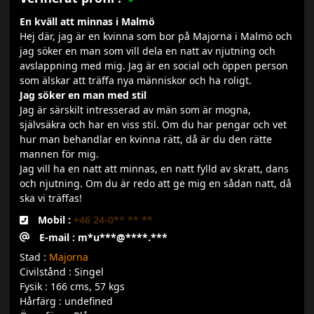
En kväll att minnas i Malmö
Hej där, jag är en kvinna som bor på Majorna i Malmö och
jag söker en man som vill dela en natt av njutning och
avslappning med mig. Jag är en social och öppen person
som älskar att träffa nya människor och ha roligt.
Jag söker en man med stil
Jag är särskilt intresserad av män som är mogna,
självsäkra och har en viss stil. Om du har pengar och vet
hur man behandlar en kvinna rätt, då är du den rätte
mannen för mig.
Jag vill ha en natt att minnas, en natt fylld av skratt, dans
och njutning. Om du är redo att ge mig en sådan natt, då
ska vi träffas!
Mobil :
+46 24-0** ** **
E-mail : m*u***@****.***
Stad :
Majorna
Civilstånd : Singel
Fysik : 166 cms, 57 kgs
Hårfärg : undefined