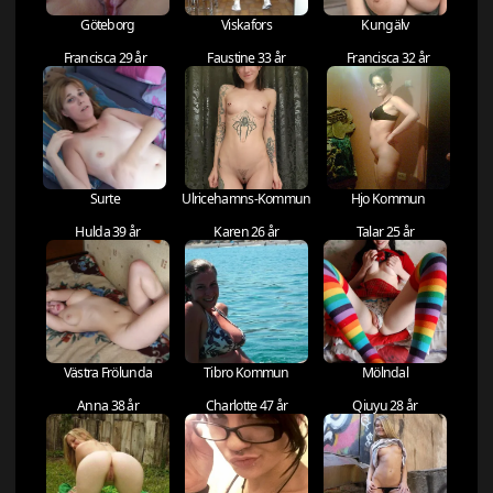
Göteborg
Viskafors
Kungälv
Francisca 29 år
Faustine 33 år
Francisca 32 år
Surte
Ulricehamns-Kommun
Hjo Kommun
Hulda 39 år
Karen 26 år
Talar 25 år
Västra Frölunda
Tibro Kommun
Mölndal
Anna 38 år
Charlotte 47 år
Qiuyu 28 år