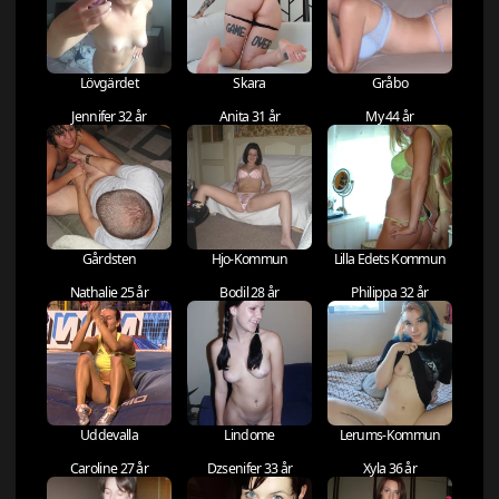
Lövgärdet
Skara
Gråbo
Jennifer 32 år
Anita 31 år
My 44 år
Gårdsten
Hjo-Kommun
Lilla Edets Kommun
Nathalie 25 år
Bodil 28 år
Philippa 32 år
Uddevalla
Lindome
Lerums-Kommun
Caroline 27 år
Dzsenifer 33 år
Xyla 36 år