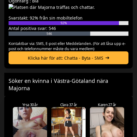
Ögonfärg : Blå
Svarstakt: 92% från sin mobiltelefon
92%
Antal positiva svar: 546
546
Kontaktbar via: SMS, E-post eller Meddelanden. (För att låsa upp e-
post och telefonnummer måste du vara medlem)
Klicka här för att: Chatta - Byta - SMS
Söker en kvinna i Västra-Götaland nära
Majorna
Yrsa 30 år
Clara 37 år
Karen 27 år