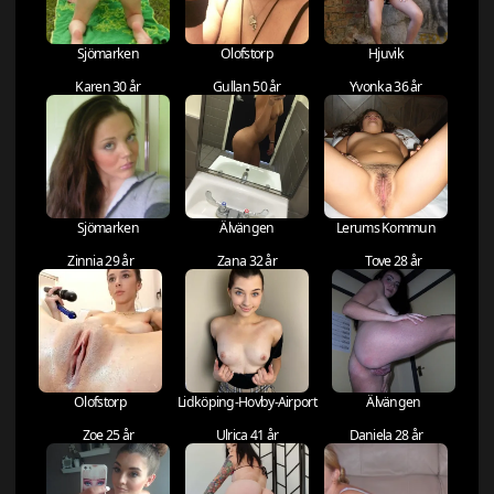
Sjömarken
Olofstorp
Hjuvik
Karen 30 år
Gullan 50 år
Yvonka 36 år
Sjömarken
Älvängen
Lerums Kommun
Zinnia 29 år
Zana 32 år
Tove 28 år
Olofstorp
Lidköping-Hovby-Airport
Älvängen
Zoe 25 år
Ulrica 41 år
Daniela 28 år